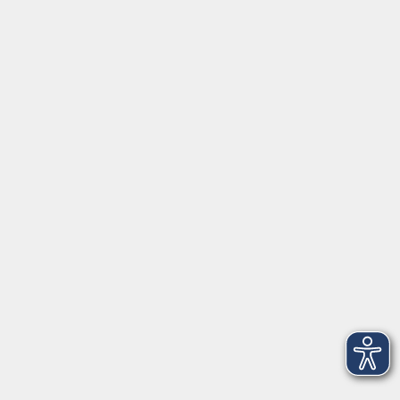
Geschenkgutschein
Stellenangebote
Kontakt
vhs Landkreis Haßberge e. V
Volkshochschule Landkreis Haßberge e. V.
Hofheimer Str. 20
97437 Haßfurt
vhs@vhs-hassberge.de
Tel: 09521 94200