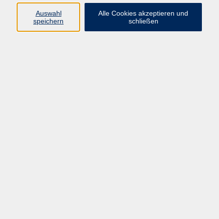
Auswahl
Alle Cookies akzeptieren und
Ergebnisse filtern
speichern
schließen
Keine passenden Kurse gefunden.
AGB
Impressum
Datenschutzerklärung
Barrierefreiheit
Widerruf
Programm
Digitale Bildung