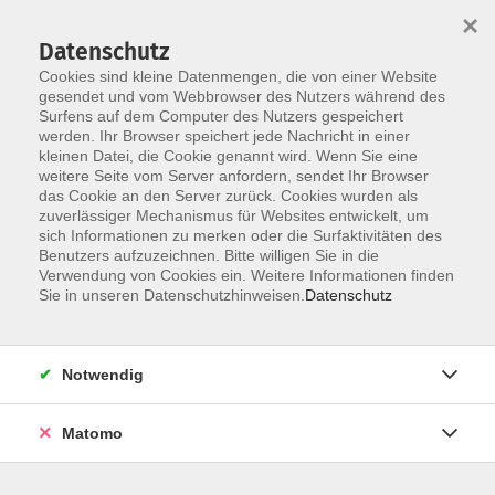
×
Datenschutz
Cookies sind kleine Datenmengen, die von einer Website
gesendet und vom Webbrowser des Nutzers während des
Surfens auf dem Computer des Nutzers gespeichert
Skip to main content
werden. Ihr Browser speichert jede Nachricht in einer
kleinen Datei, die Cookie genannt wird. Wenn Sie eine
weitere Seite vom Server anfordern, sendet Ihr Browser
das Cookie an den Server zurück. Cookies wurden als
vhs Eltmann
zuverlässiger Mechanismus für Websites entwickelt, um
sich Informationen zu merken oder die Surfaktivitäten des
Benutzers aufzuzeichnen. Bitte willigen Sie in die
Verwendung von Cookies ein. Weitere Informationen finden
Sie in unseren Datenschutzhinweisen.
Datenschutz
0 Kurse
Notwendig
zurück zu Außenstellen
Matomo
Erreichbarkeit:
Mo. - Fr. 08.00 - 12.00 Uhr