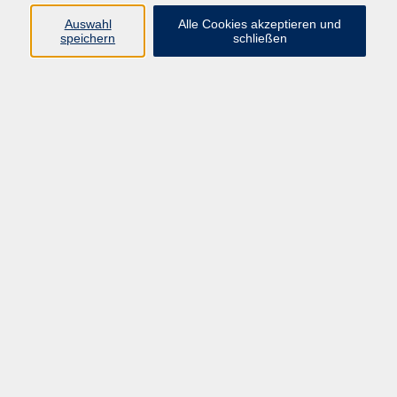
Di. 14.00 - 16.00 Uhr
Do. 14.00 - 17.00 Uhr
Auswahl
Alle Cookies akzeptieren und
speichern
schließen
Diana Beck
vhs Eltmann
(0 95 22) 8 99 70
beck@eltmann.de
Ergebnisse filtern
Keine passenden Kurse gefunden.