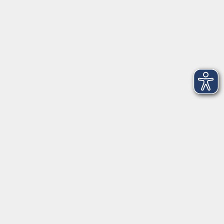
Volkshochschule Landkreis Haßberge e. V.
Hofheimer Str. 20
97437 Haßfurt
vhs@vhs-hassberge.de
Tel: 09521 94200
Öffnungszeiten
Montag, Donnerstag, Freitag
09:00 - 12:00
Montag und Donnerstag
13:00 - 16:00
Mittwoch
geschlossen