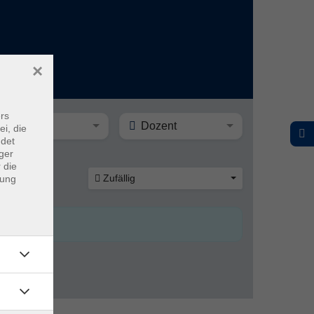
×
rs
Ort
Dozent
ei, die
ndet
ger
 die
Zufällig
dung