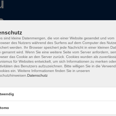
u
enschutz
s sind kleine Datenmengen, die von einer Website gesendet und vom
owser des Nutzers während des Surfens auf dem Computer des Nutze
Wochentage
Tageszeit
chert werden. Ihr Browser speichert jede Nachricht in einer kleinen Dat
 genannt wird. Wenn Sie eine weitere Seite vom Server anfordern, se
owser das Cookie an den Server zurück. Cookies wurden als zuverlässi
ismus für Websites entwickelt, um sich Informationen zu merken oder
tivitäten des Benutzers aufzuzeichnen. Bitte willigen Sie in die Verwen
nur buchbare
nur beginnende
okies ein. Weitere Informationen finden Sie in unseren
schutzhinweisen.
Datenschutz
Keine passenden Kurse gefunden.
twendig
tomo