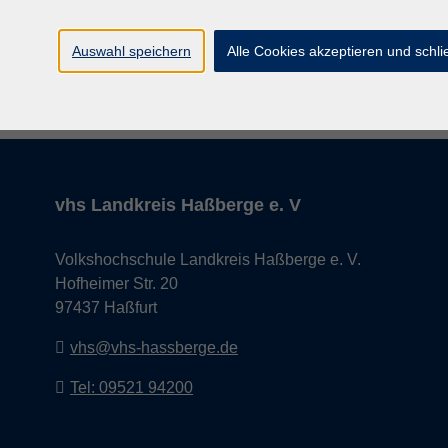
Auswahl speichern
Alle Cookies akzeptieren und schl
AGB
Impressum
vhs Landkreis Haßberge e. V
Volkshochschule Landkreis Haßberge e. V.
Hofheimer Str. 20
97437 Haßfurt
vhs@vhs-hassberge.de
Tel: 09521 94200