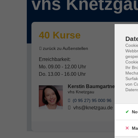
vhs Knetzga
40 Kurse
Dat
Cookie
zurück zu Außenstellen
Webbr
gespei
Erreichbarkeit:
Cookie
Mo. 09.00 - 12.00 Uhr
Ihr Br
Mechan
Do. 13.00 - 16.00 Uhr
Surfak
von Co
Kerstin Baumgartner
Daten
vhs Knetzgau
(0 95 27) 95 000 96
vhs@knetzgau.de
No
Ma