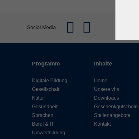
Social Media
Programm
Inhalte
Digitale Bildung
Home
Gesellschaft
Unsere vhs
Kultur
Downloads
Gesundheit
Geschenkgutschein
Sprachen
Stellenangebote
Beruf & IT
Kontakt
Umweltbildung