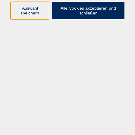
(0 95 24) 82 22 26
Auswahl
Alle Cookies akzeptieren und
vhs@sand-am-main.de
speichern
schließen
Ergebnisse filtern
Keine passenden Kurse gefunden.
AGB
Impressum
Datenschutzerklärung
Barrierefreiheit
Widerruf