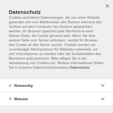
×
Datenschutz
Cookies sind kleine Datenmengen, die von einer Website
gesendet und vom Webbrowser des Nutzers während des
Surfens auf dem Computer des Nutzers gespeichert
Skip to main content
werden. Ihr Browser speichert jede Nachricht in einer
kleinen Datei, die Cookie genannt wird. Wenn Sie eine
weitere Seite vom Server anfordern, sendet Ihr Browser
das Cookie an den Server zurück. Cookies wurden als
vhs Sand a. Main
zuverlässiger Mechanismus für Websites entwickelt, um
sich Informationen zu merken oder die Surfaktivitäten des
Benutzers aufzuzeichnen. Bitte willigen Sie in die
Verwendung von Cookies ein. Weitere Informationen finden
Sie in unseren Datenschutzhinweisen.
Datenschutz
0 Kurse
Notwendig
zurück zu Außenstellen
Matomo
Kerstin Deschner und Anja Hey
vhs Sand