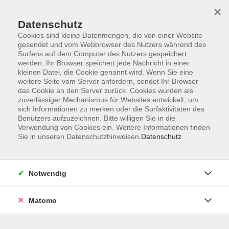
×
Datenschutz
Cookies sind kleine Datenmengen, die von einer Website
gesendet und vom Webbrowser des Nutzers während des
Surfens auf dem Computer des Nutzers gespeichert
Skip to main content
werden. Ihr Browser speichert jede Nachricht in einer
kleinen Datei, die Cookie genannt wird. Wenn Sie eine
weitere Seite vom Server anfordern, sendet Ihr Browser
das Cookie an den Server zurück. Cookies wurden als
vhs Zeil a. Main
zuverlässiger Mechanismus für Websites entwickelt, um
sich Informationen zu merken oder die Surfaktivitäten des
Benutzers aufzuzeichnen. Bitte willigen Sie in die
Verwendung von Cookies ein. Weitere Informationen finden
Sie in unseren Datenschutzhinweisen.
Datenschutz
74 Kurse
Notwendig
zurück zu Außenstellen
Matomo
Nelli Hausauer
vhs Zeil