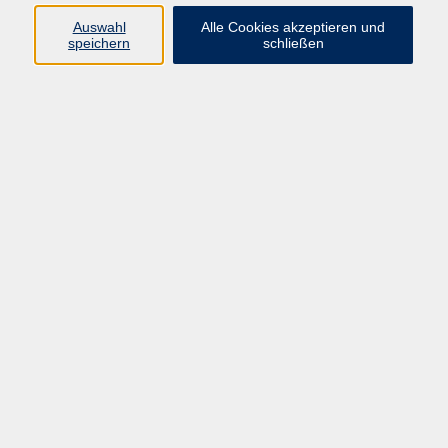
0162/9134758
Auswahl
Alle Cookies akzeptieren und
nelli.hausauer@gmail.com
speichern
schließen
Ergebnisse filtern
Gesundheitswochen: Struktur im Alltag -
Überlastung verstehen und handhabbar
machen
Mi. 21.10.2026 18:00
Zeil
Gesundheitswochen: Struktur im
Familienalltag - Entlastung für Eltern