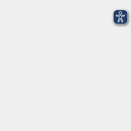
Zeil
Main, Wein, Stein: Natur & Kultur im
Weinberg erleben
So. 18.10.2026 14:00
Zeil OT Ziegelanger
Gitarre - Liedbegleitung für
Fortgeschrittene Nr. 7
Di. 15.09.2026 19:00
Zeil