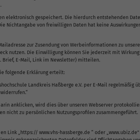
.
den elektronisch gespeichert. Die hierdurch entstehenden D
Die Nichtangabe von freiwilligen Daten hat keine Auswirkunge
 E-Mailadresse zur Zusendung von Werbeinformationen zu unse
eck nutzen. Die Einwilligung können Sie jederzeit mit Wirkung
rief, E-Mail, Link im Newsletter) mitteilen.
 folgende Erklärung erteilt:
kshochschule Landkreis Haßberge e.V. per E-Mail regelmäßig ü
 widerrufen.“
arin anklicken, wird dies über unseren Webserver protokollier
den nicht zu persönlichen Nutzungsprofilen zusammengeführt.
den Link „https:// www.vhs-hassberge.de “ oder „www.ubiz.de"
nweis gekennzeichneten Datenfelder sind Pflichtangaben und