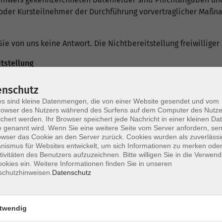
t oder Kursteilnehmer der Durchführung vorvertraglicher Maß
ie von uns keine Antwort. Die Nichtbereitstellung freiwilliger
itstellung
 der Nutzung unseres Kontaktformulars ist weder vertraglich n
enschutz
s sind kleine Datenmengen, die von einer Website gesendet und vom
ht, es sei denn, es bestehen gesetzliche Aufbewahrungspflich
owser des Nutzers während des Surfens auf dem Computer des Nutze
 andere Verwendung außer ggf. zulässiger Postwerbung gesper
chert werden. Ihr Browser speichert jede Nachricht in einer kleinen Dat
 genannt wird. Wenn Sie eine weitere Seite vom Server anfordern, se
g des Kursbeitrags bzw. bei Dauerlastschriftmandaten 36 Mon
owser das Cookie an den Server zurück. Cookies wurden als zuverlässi
ismus für Websites entwickelt, um sich Informationen zu merken oder
aktformulars bereitstellen, werden dann gelöscht, sobald di
tivitäten des Benutzers aufzuzeichnen. Bitte willigen Sie in die Verwen
n nicht zugleich zu Vertragszwecken erhoben worden sind. Kom
okies ein. Weitere Informationen finden Sie in unseren
schutzhinweisen.
Datenschutz
ir hierzu aufgrund des geltenden Rechts berechtigt oder verpfli
twendig