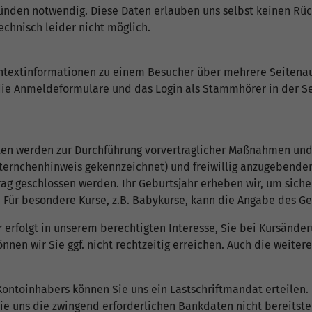
ünden notwendig. Diese Daten erlauben uns selbst keinen Rück
echnisch leider nicht möglich.
ontextinformationen zu einem Besucher über mehrere Seitenau
die Anmeldeformulare und das Login als Stammhörer in der S
ten werden zur Durchführung vorvertraglicher Maßnahmen und 
ernchenhinweis gekennzeichnet) und freiwillig anzugebende
 geschlossen werden. Ihr Geburtsjahr erheben wir, um sicherzu
. Für besondere Kurse, z.B. Babykurse, kann die Angabe des G
 erfolgt in unserem berechtigten Interesse, Sie bei Kursänd
önnen wir Sie ggf. nicht rechtzeitig erreichen. Auch die weite
toinhabers können Sie uns ein Lastschriftmandat erteilen. D
e uns die zwingend erforderlichen Bankdaten nicht bereitstell