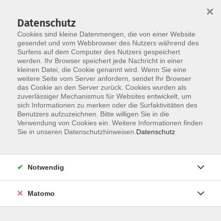
×
Datenschutz
Cookies sind kleine Datenmengen, die von einer Website
gesendet und vom Webbrowser des Nutzers während des
Surfens auf dem Computer des Nutzers gespeichert
Skip to main content
You are here:
werden. Ihr Browser speichert jede Nachricht in einer
Widerruf
kleinen Datei, die Cookie genannt wird. Wenn Sie eine
weitere Seite vom Server anfordern, sendet Ihr Browser
das Cookie an den Server zurück. Cookies wurden als
Widerrufsbelehrung
zuverlässiger Mechanismus für Websites entwickelt, um
sich Informationen zu merken oder die Surfaktivitäten des
Benutzers aufzuzeichnen. Bitte willigen Sie in die
Verwendung von Cookies ein. Weitere Informationen finden
Widerrufsrecht
Sie in unseren Datenschutzhinweisen.
Datenschutz
Sie haben das Recht, binnen vierzehn Tagen ohne Angabe
von Gründen diesen Vertrag zu widerrufen. Die
Notwendig
Widerrufsfrist beträgt vierzehn Tage ab dem Tag des
Vertragsschlusses.
Matomo
Um Ihr Widerrufsrecht auszuüben, müssen Sie uns mittels
einer eindeutigen Erklärung (z.B. ein mit der Post