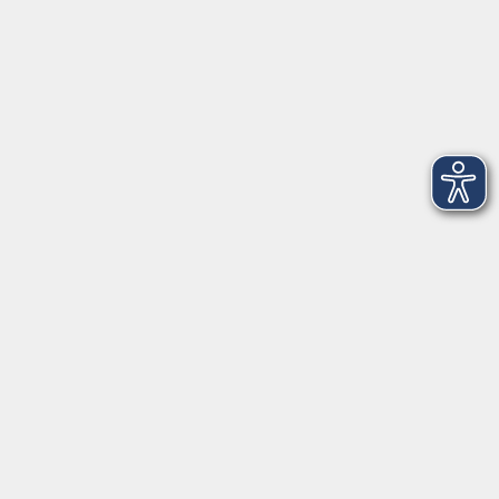
E-Mail *
Kursinfo (Nr./Titel) *
Hiermit widerrufe ich den von mir
abgeschlossenen Vertrag *
Widerruf absenden
AGB
Impressum