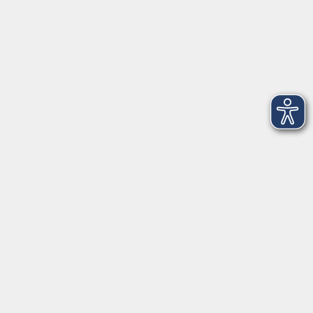
vhs@vhs-hassberge.de
Tel: 09521 94200
Öffnungszeiten
Montag, Donnerstag, Freitag
09:00 - 12:00
Montag und Donnerstag
13:00 - 16:00
Mittwoch
geschlossen