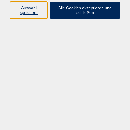
Barrierefreiheit
Auswahl
Alle Cookies akzeptieren und
Widerruf
speichern
schließen
Programm
Digitale Bildung
Gesellschaft
Kultur
Gesundheit
Sprachen
Beruf & IT
Umweltbildung
Junge vhs
Außenstellen
Bildung barrierefrei.