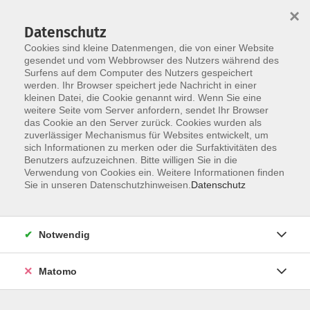
×
Datenschutz
Cookies sind kleine Datenmengen, die von einer Website
gesendet und vom Webbrowser des Nutzers während des
Surfens auf dem Computer des Nutzers gespeichert
Skip to main content
You are here:
werden. Ihr Browser speichert jede Nachricht in einer
Unsere vhs
kleinen Datei, die Cookie genannt wird. Wenn Sie eine
weitere Seite vom Server anfordern, sendet Ihr Browser
das Cookie an den Server zurück. Cookies wurden als
zuverlässiger Mechanismus für Websites entwickelt, um
Das Team
sich Informationen zu merken oder die Surfaktivitäten des
Außenstellenübersicht
Benutzers aufzuzeichnen. Bitte willigen Sie in die
Unsere Dozenten
Verwendung von Cookies ein. Weitere Informationen finden
Sie in unseren Datenschutzhinweisen.
Datenschutz
Unsere Partner
Unser Leitbild
Notwendig
AGB
Matomo
Impressum
Datenschutzerklärung