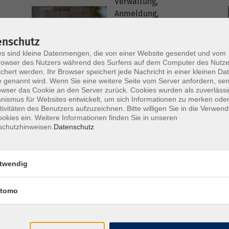
Verwaltung,
Anmeldung,
Statistik,
Koordination
enschutz
Rehasportgruppen
s sind kleine Datenmengen, die von einer Website gesendet und vom
owser des Nutzers während des Surfens auf dem Computer des Nutze
09521 / 9420 - 14
chert werden. Ihr Browser speichert jede Nachricht in einer kleinen Dat
 genannt wird. Wenn Sie eine weitere Seite vom Server anfordern, se
owser das Cookie an den Server zurück. Cookies wurden als zuverlässi
p.hohenberger@vhs
ismus für Websites entwickelt, um sich Informationen zu merken oder
-hassberge.de
tivitäten des Benutzers aufzuzeichnen. Bitte willigen Sie in die Verwen
okies ein. Weitere Informationen finden Sie in unseren
schutzhinweisen.
Datenschutz
Kerstin
Baumgartner
twendig
Marketing
tomo
k.baumgartner@vhs
-hassberge.de