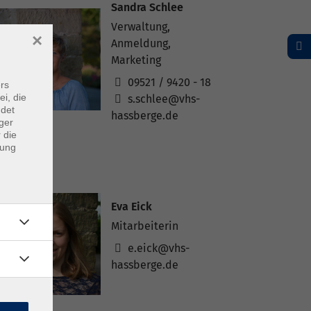
Sandra Schlee
Verwaltung,
×
Anmeldung,
Marketing
09521 / 9420 - 18
rs
ei, die
s.schlee@vhs-
ndet
hassberge.de
ger
 die
dung
Eva Eick
Mitarbeiterin
e.eick@vhs-
hassberge.de