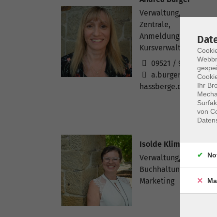
Verwaltung,
Zentrale,
Anmeldung,
Dat
Kursverwaltung
Cookie
Webbr
09521 / 9420 - 13
gespei
a.burger@vhs-
Cookie
Ihr Br
hassberge.de
Mechan
Surfak
von Co
Daten
Isolde Klimach
No
Verwaltung,
Buchhaltung,
Marketing
Ma