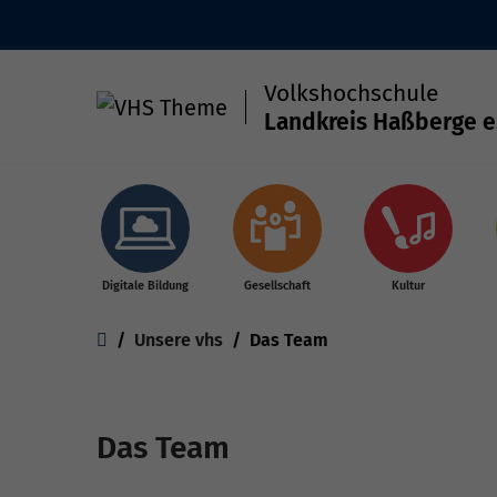
Volkshochschule
Landkreis Haßberge e
Skip to main content
Digitale Bildung
Gesellschaft
Kultur
You are here:
Unsere vhs
Das Team
Das Team