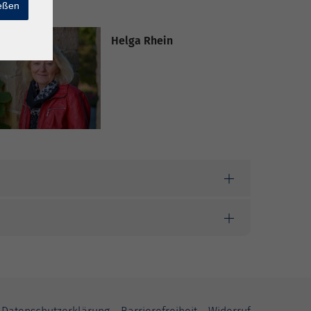
ießen
Helga Rhein