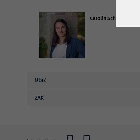
Carolin Schuler
UBiZ
ZAK