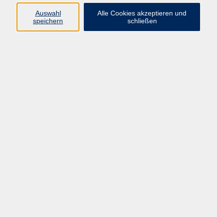
Di. 22.09.2026 18:30
Auswahl
Alle Cookies akzeptieren und
Zeil
speichern
schließen
Gesundheitswochen: FoxZen – Reinfuchsen in
bewegte Meditation
Fr. 02.10.2026 18:30
Eltmann
Gesundheitswochen: Laufen für Anfänger
So. 04.10.2026 10:00
Haßfurt