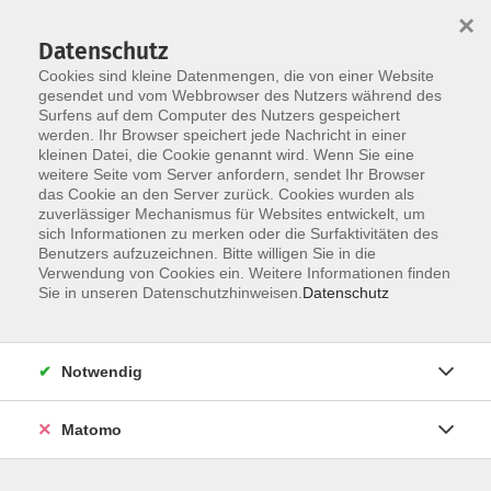
×
Datenschutz
Cookies sind kleine Datenmengen, die von einer Website
gesendet und vom Webbrowser des Nutzers während des
Surfens auf dem Computer des Nutzers gespeichert
Skip to main content
werden. Ihr Browser speichert jede Nachricht in einer
kleinen Datei, die Cookie genannt wird. Wenn Sie eine
Ergebnisse filtern
weitere Seite vom Server anfordern, sendet Ihr Browser
das Cookie an den Server zurück. Cookies wurden als
zuverlässiger Mechanismus für Websites entwickelt, um
sich Informationen zu merken oder die Surfaktivitäten des
Gesundheitswochen: Workshop: Erste Hilfe am
Benutzers aufzuzeichnen. Bitte willigen Sie in die
Kind
Verwendung von Cookies ein. Weitere Informationen finden
Sie in unseren Datenschutzhinweisen.
Datenschutz
Sa. 12.09.2026 09:00
Rauhenebrach
Notwendig
Matomo
Gesundheitswochen: Mehr Durchblick im
Ernährungsdschungel