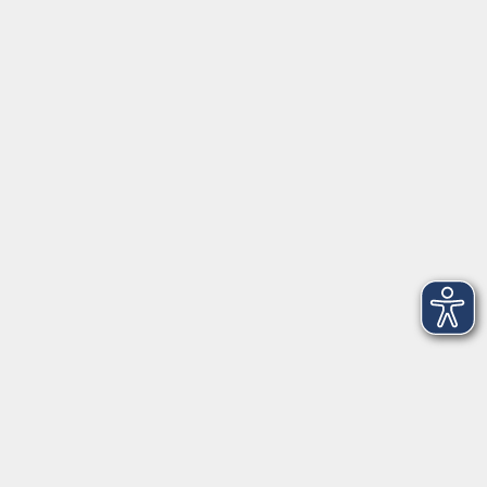
mehr laden
AGB
Impressum
Datenschutzerklärung
Barrierefreiheit
Widerruf
Programm
Digitale Bildung