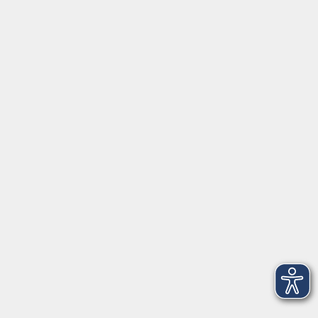
Geschenkgutschein
Stellenangebote
Kontakt
vhs Landkreis Haßberge e. V
Volkshochschule Landkreis Haßberge e. V.
Hofheimer Str. 20
97437 Haßfurt
vhs@vhs-hassberge.de
Tel: 09521 94200