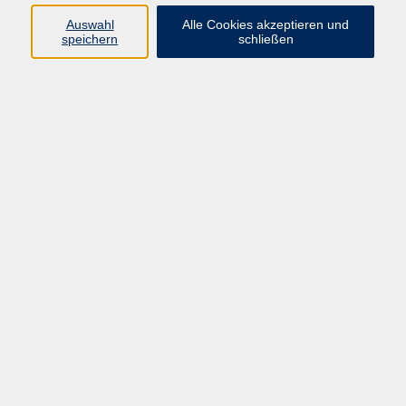
Auswahl
Alle Cookies akzeptieren und
Ergebnisse filtern
speichern
schließen
Keine passenden Kurse gefunden.
AGB
Impressum
Datenschutzerklärung
Barrierefreiheit
Widerruf
Programm
Digitale Bildung