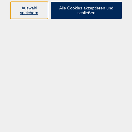
Auswahl
Alle Cookies akzeptieren und
Ergebnisse filtern
speichern
schließen
Discofox-Aufbautanzkurs
Fr. 25.09.2026 18:00
Zeil
Line-Dance
Di. 29.09.2026 18:30
Sand am Main
Line-Dance - für Fortgeschrittene