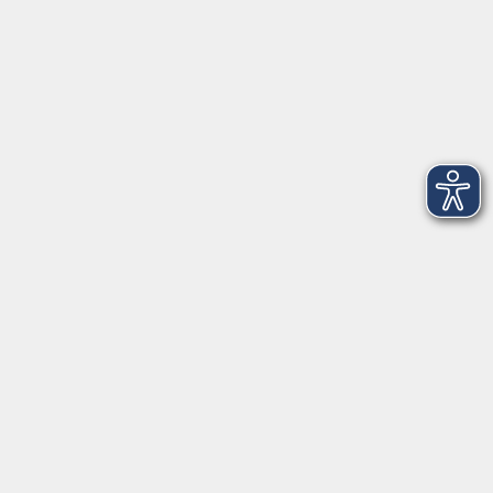
vhs Landkreis Haßberge e. V
Volkshochschule Landkreis Haßberge e. V.
Hofheimer Str. 20
97437 Haßfurt
vhs@vhs-hassberge.de
Tel: 09521 94200
Öffnungszeiten
Montag, Donnerstag, Freitag
09:00 - 12:00