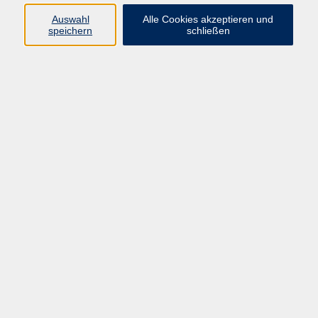
Ergebnisse filtern
Auswahl
Alle Cookies akzeptieren und
speichern
schließen
Keine passenden Kurse gefunden.
AGB
Impressum
Datenschutzerklärung
Barrierefreiheit
Widerruf
Programm
Digitale Bildung