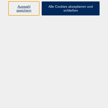
Programm
Auswahl
Alle Cookies akzeptieren und
speichern
schließen
Digitale Bildung
Gesellschaft
Kultur
Gesundheit
Sprachen
Beruf & IT
Umweltbildung
Junge vhs
Außenstellen
Bildung barrierefrei.
Inhalte