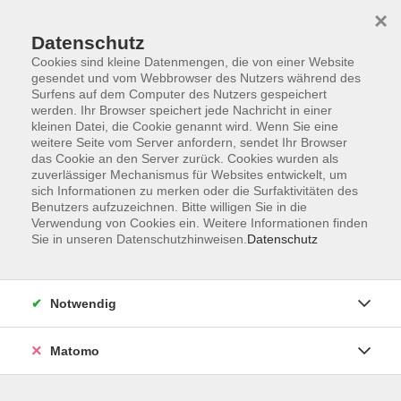
×
Datenschutz
Cookies sind kleine Datenmengen, die von einer Website
gesendet und vom Webbrowser des Nutzers während des
Surfens auf dem Computer des Nutzers gespeichert
Skip to main content
werden. Ihr Browser speichert jede Nachricht in einer
kleinen Datei, die Cookie genannt wird. Wenn Sie eine
weitere Seite vom Server anfordern, sendet Ihr Browser
Die Kategorie konnte nicht gefunden werden.
das Cookie an den Server zurück. Cookies wurden als
zuverlässiger Mechanismus für Websites entwickelt, um
sich Informationen zu merken oder die Surfaktivitäten des
Benutzers aufzuzeichnen. Bitte willigen Sie in die
Verwendung von Cookies ein. Weitere Informationen finden
Sie in unseren Datenschutzhinweisen.
Datenschutz
AGB
Impressum
Datenschutzerklärung
Notwendig
Barrierefreiheit
Widerruf
Matomo