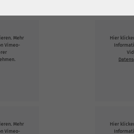
vieren. Mehr
Hier klicke
on Vimeo-
Informat
erer
Vid
ehmen.
Datens
vieren. Mehr
Hier klicke
on Vimeo-
Informat