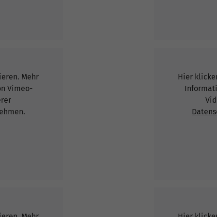
vieren. Mehr
Hier klicke
on Vimeo-
Informat
erer
Vid
ehmen.
Datens
vieren. Mehr
Hier klicke