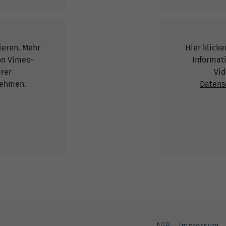
vieren. Mehr
Hier klicke
on Vimeo-
Informat
erer
Vid
ehmen.
Datens
AGB
Impressum