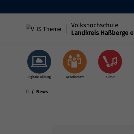
Volkshochschule
Landkreis Haßberge e
Skip to main content
Digitale Bildung
Gesellschaft
Kultur
You are here:
News