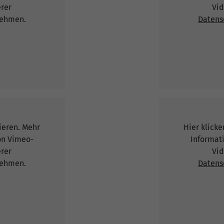
erer
Vid
ehmen.
Datens
vieren. Mehr
Hier klicke
on Vimeo-
Informat
erer
Vid
ehmen.
Datens