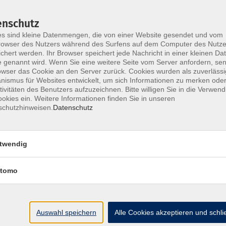
on Vimeo-
Informat
enschutz
erer
Vid
s sind kleine Datenmengen, die von einer Website gesendet und vom
ehmen.
Datens
owser des Nutzers während des Surfens auf dem Computer des Nutze
chert werden. Ihr Browser speichert jede Nachricht in einer kleinen Dat
 genannt wird. Wenn Sie eine weitere Seite vom Server anfordern, se
owser das Cookie an den Server zurück. Cookies wurden als zuverlässi
ismus für Websites entwickelt, um sich Informationen zu merken oder
tivitäten des Benutzers aufzuzeichnen. Bitte willigen Sie in die Verwen
okies ein. Weitere Informationen finden Sie in unseren
schutzhinweisen.
Datenschutz
vieren. Mehr
twendig
Hier klicke
on Vimeo-
Informat
erer
Vid
tomo
ehmen.
Datens
Auswahl speichern
Alle Cookies akzeptieren und schl