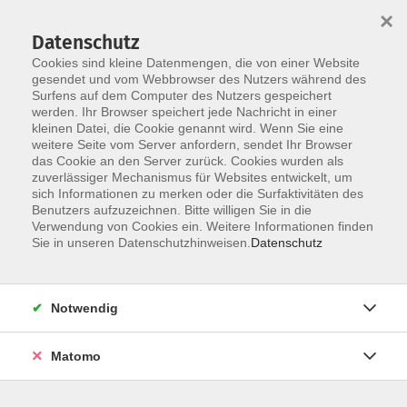
×
Datenschutz
Cookies sind kleine Datenmengen, die von einer Website
gesendet und vom Webbrowser des Nutzers während des
Surfens auf dem Computer des Nutzers gespeichert
Skip to main content
You are here:
werden. Ihr Browser speichert jede Nachricht in einer
Unser Team
kleinen Datei, die Cookie genannt wird. Wenn Sie eine
weitere Seite vom Server anfordern, sendet Ihr Browser
das Cookie an den Server zurück. Cookies wurden als
zuverlässiger Mechanismus für Websites entwickelt, um
sich Informationen zu merken oder die Surfaktivitäten des
Benutzers aufzuzeichnen. Bitte willigen Sie in die
Hier klicken, um
Hier klicken, um
Verwendung von Cookies ein. Weitere Informationen finden
Sie in unseren Datenschutzhinweisen.
Datenschutz
Video zu aktivieren.
Video zu aktivieren.
Mehr Informationen
Mehr Informationen
zur Nutzung von
zur Nutzung von
Notwendig
Vimeo-Videos können
Vimeo-Videos können
Sie unserer
Sie unserer
Datenschutzerklärung
Datenschutzerklärung
Matomo
entnehmen.
entnehmen.