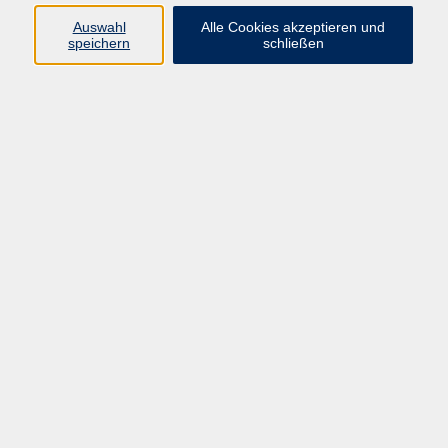
Auswahl
Alle Cookies akzeptieren und
speichern
schließen
Hier klicken, um
Hier klicken, um
Video zu aktivieren.
Video zu aktivieren.
Mehr Informationen
Mehr Informationen
zur Nutzung von
zur Nutzung von
Vimeo-Videos können
Vimeo-Videos können
Sie unserer
Sie unserer
Datenschutzerklärung
Datenschutzerklärung
entnehmen.
entnehmen.