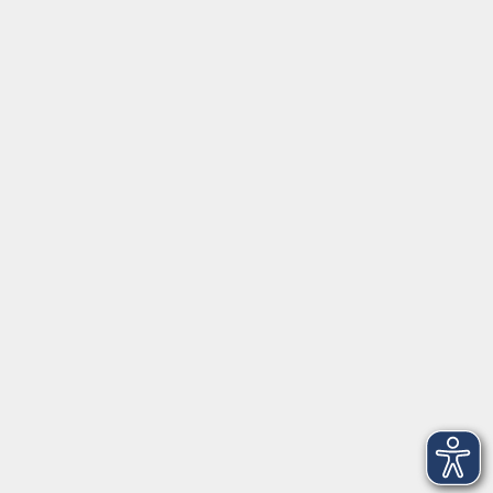
Mehr Informationen
Mehr Informationen
zur Nutzung von
zur Nutzung von
Vimeo-Videos können
Vimeo-Videos können
Sie unserer
Sie unserer
Datenschutzerklärung
Datenschutzerklärung
entnehmen.
entnehmen.
Hier klicken, um
Hier klicken, um
Video zu aktivieren.
Video zu aktivieren.
Mehr Informationen
Mehr Informationen
zur Nutzung von
zur Nutzung von
Vimeo-Videos können
Vimeo-Videos können