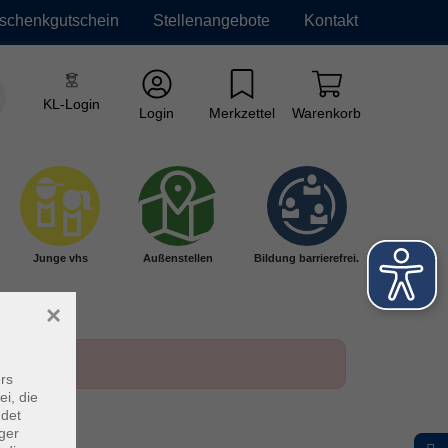
schenkgutschein
Stellenangebote
Kontakt
KL-Login
Login
Merkzettel
Warenkorb
Junge vhs
Außenstellen
Bildung barrierefrei.
×
rs
ei, die
ndet
ger