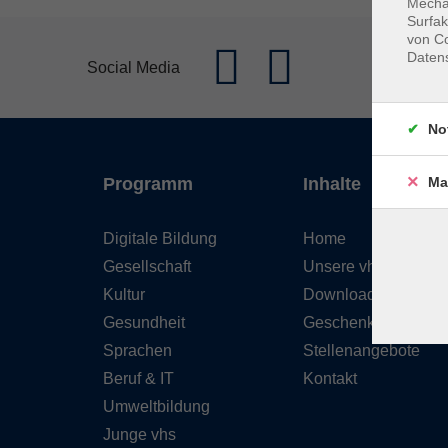
Mechan
Surfak
von Co
Daten
Social Media
No
Ma
Programm
Inhalte
Digitale Bildung
Home
Gesellschaft
Unsere vhs
Kultur
Downloads
Gesundheit
Geschenkgutschein
Sprachen
Stellenangebote
Beruf & IT
Kontakt
Umweltbildung
Junge vhs