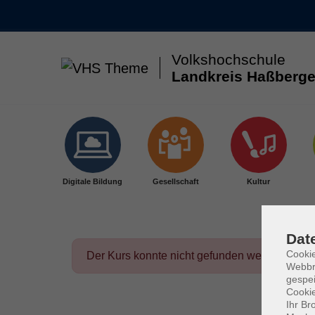
Volkshochschule
Landkreis Haßberge
Skip to main content
Digitale Bildung
Gesellschaft
Kultur
Dat
Cookie
Der Kurs konnte nicht gefunden werden.
Webbr
gespei
Cookie
Ihr Br