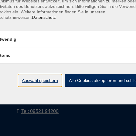
ismus für Websites entwickelt, um sich Informationen zu merken oder
tivitäten des Benutzers aufzuzeichnen. Bitte willigen Sie in die Verwen
okies ein. Weitere Informationen finden Sie in unseren
schutzhinweisen.
Datenschutz
AGB
Impressum
twendig
tomo
vhs Landkreis Haßberge e. V
Volkshochschule Landkreis Haßberge e. V.
Hofheimer Str. 20
Auswahl speichern
Alle Cookies akzeptieren und schl
97437 Haßfurt
vhs@vhs-hassberge.de
Tel: 09521 94200