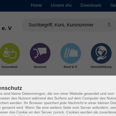
Home
Unsere vhs
Downloads
Ge
 e. V
Gesundheit
Sprachen
Beruf & IT
Umweltbildung
enschutz
s sind kleine Datenmengen, die von einer Website gesendet und vom
owser des Nutzers während des Surfens auf dem Computer des Nutze
chert werden. Ihr Browser speichert jede Nachricht in einer kleinen Dat
 genannt wird. Wenn Sie eine weitere Seite vom Server anfordern, se
owser das Cookie an den Server zurück. Cookies wurden als zuverlässi