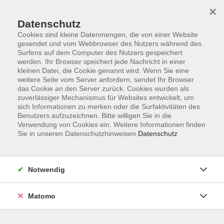
×
Datenschutz
Cookies sind kleine Datenmengen, die von einer Website
gesendet und vom Webbrowser des Nutzers während des
Surfens auf dem Computer des Nutzers gespeichert
Skip to main content
werden. Ihr Browser speichert jede Nachricht in einer
kleinen Datei, die Cookie genannt wird. Wenn Sie eine
weitere Seite vom Server anfordern, sendet Ihr Browser
Der Kurs konnte nicht gefunden werden.
das Cookie an den Server zurück. Cookies wurden als
zuverlässiger Mechanismus für Websites entwickelt, um
sich Informationen zu merken oder die Surfaktivitäten des
Benutzers aufzuzeichnen. Bitte willigen Sie in die
Verwendung von Cookies ein. Weitere Informationen finden
Sie in unseren Datenschutzhinweisen.
Datenschutz
AGB
Impressum
Datenschutzerklärung
Notwendig
Barrierefreiheit
Widerruf
Matomo