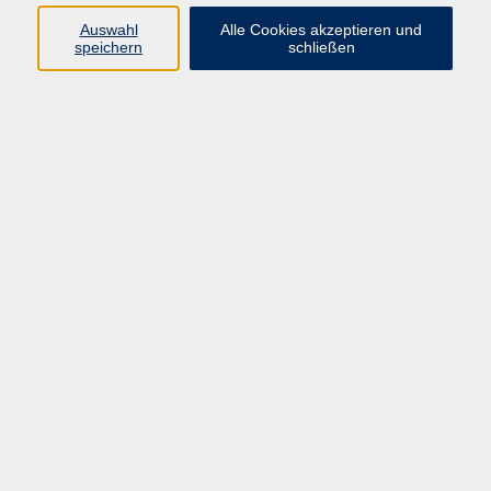
Programm
Auswahl
Alle Cookies akzeptieren und
speichern
schließen
Digitale Bildung
Gesellschaft
Kultur
Gesundheit
Sprachen
Beruf & IT
Umweltbildung
Junge vhs
Außenstellen
Bildung barrierefrei.
Inhalte