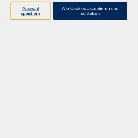
Programm
Auswahl
Alle Cookies akzeptieren und
speichern
schließen
Digitale Bildung
Gesellschaft
Kultur
Gesundheit
Sprachen
Beruf & IT
Umweltbildung
Junge vhs
Außenstellen
Bildung barrierefrei.
Inhalte