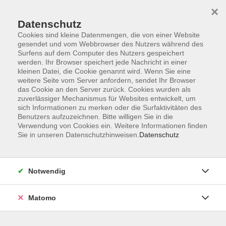
×
Datenschutz
Cookies sind kleine Datenmengen, die von einer Website
gesendet und vom Webbrowser des Nutzers während des
Surfens auf dem Computer des Nutzers gespeichert
Skip to main content
werden. Ihr Browser speichert jede Nachricht in einer
kleinen Datei, die Cookie genannt wird. Wenn Sie eine
weitere Seite vom Server anfordern, sendet Ihr Browser
Der Kurs konnte nicht gefunden werden.
das Cookie an den Server zurück. Cookies wurden als
zuverlässiger Mechanismus für Websites entwickelt, um
sich Informationen zu merken oder die Surfaktivitäten des
Benutzers aufzuzeichnen. Bitte willigen Sie in die
Verwendung von Cookies ein. Weitere Informationen finden
Sie in unseren Datenschutzhinweisen.
Datenschutz
AGB
Impressum
Datenschutzerklärung
Notwendig
Barrierefreiheit
Widerruf
Matomo