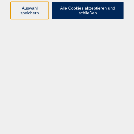
Programm
Auswahl
Alle Cookies akzeptieren und
speichern
schließen
Digitale Bildung
Gesellschaft
Kultur
Gesundheit
Sprachen
Beruf & IT
Umweltbildung
Junge vhs
Außenstellen
Bildung barrierefrei.
Inhalte