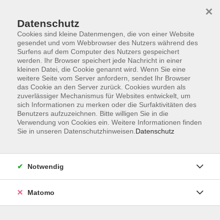
×
Datenschutz
Cookies sind kleine Datenmengen, die von einer Website
gesendet und vom Webbrowser des Nutzers während des
Surfens auf dem Computer des Nutzers gespeichert
Skip to main content
werden. Ihr Browser speichert jede Nachricht in einer
kleinen Datei, die Cookie genannt wird. Wenn Sie eine
weitere Seite vom Server anfordern, sendet Ihr Browser
Der Kurs konnte nicht gefunden werden.
das Cookie an den Server zurück. Cookies wurden als
zuverlässiger Mechanismus für Websites entwickelt, um
sich Informationen zu merken oder die Surfaktivitäten des
Benutzers aufzuzeichnen. Bitte willigen Sie in die
Verwendung von Cookies ein. Weitere Informationen finden
Sie in unseren Datenschutzhinweisen.
Datenschutz
AGB
Impressum
Datenschutzerklärung
Notwendig
Barrierefreiheit
Widerruf
Matomo