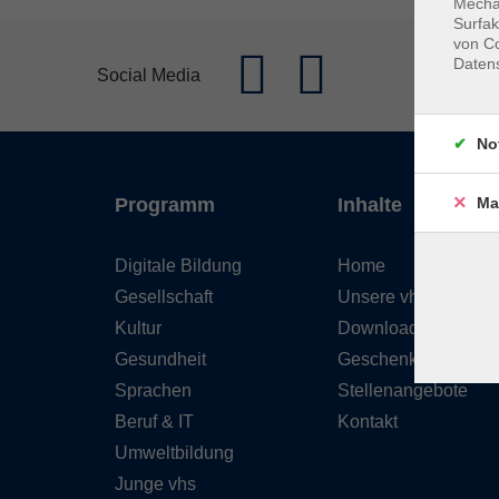
Mechan
Surfak
von Co
Daten
Social Media
No
Ma
Programm
Inhalte
Digitale Bildung
Home
Gesellschaft
Unsere vhs
Kultur
Downloads
Gesundheit
Geschenkgutschein
Sprachen
Stellenangebote
Beruf & IT
Kontakt
Umweltbildung
Junge vhs