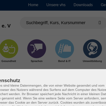
Home
Unsere vhs
Downloads
Ge
 e. V
Gesundheit
Sprachen
Beruf & IT
Umweltbildung
enschutz
s sind kleine Datenmengen, die von einer Website gesendet und vom
owser des Nutzers während des Surfens auf dem Computer des Nutze
chert werden. Ihr Browser speichert jede Nachricht in einer kleinen Dat
 genannt wird. Wenn Sie eine weitere Seite vom Server anfordern, se
owser das Cookie an den Server zurück. Cookies wurden als zuverlässi