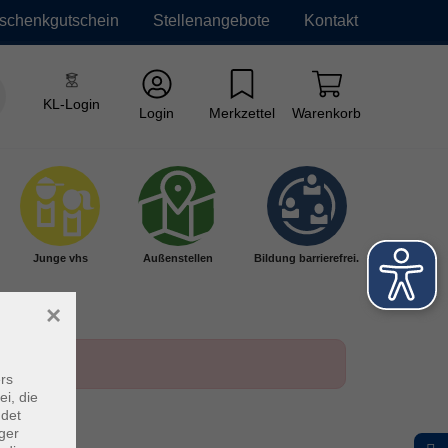
schenkgutschein
Stellenangebote
Kontakt
KL-Login
Login
Merkzettel
Warenkorb
Junge vhs
Außenstellen
Bildung barrierefrei.
×
rs
ei, die
ndet
ger