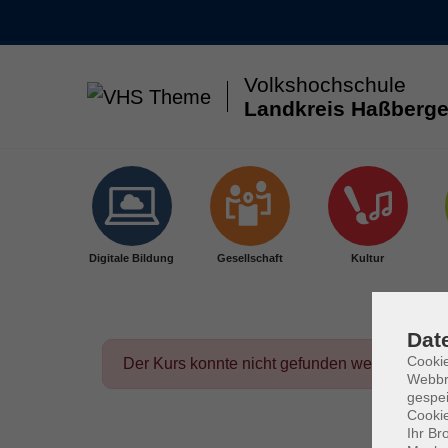
Volkshochschule
Landkreis Haßberge
Skip to main content
Digitale Bildung
Gesellschaft
Kultur
Dat
Cookie
Der Kurs konnte nicht gefunden werden.
Webbr
gespei
Cookie
Ihr Br