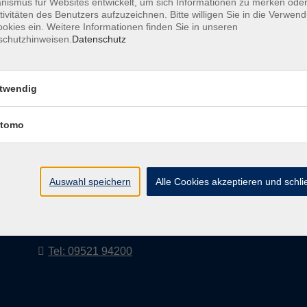
ismus für Websites entwickelt, um sich Informationen zu merken oder
tivitäten des Benutzers aufzuzeichnen. Bitte willigen Sie in die Verwen
okies ein. Weitere Informationen finden Sie in unseren
schutzhinweisen.
Datenschutz
AGB
Impressum
twendig
tomo
vhs Landkreis Haßberge e. V
Volkshochschule Landkreis Haßberge e. V.
Hofheimer Str. 20
Auswahl speichern
Alle Cookies akzeptieren und schl
97437 Haßfurt
vhs@vhs-hassberge.de
Tel: 09521 94200