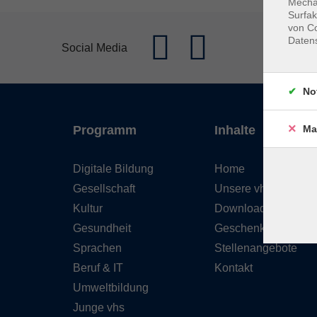
Mechan
Surfak
von Co
Daten
Social Media
No
Ma
Programm
Inhalte
Digitale Bildung
Home
Gesellschaft
Unsere vhs
Kultur
Downloads
Gesundheit
Geschenkgutschein
Sprachen
Stellenangebote
Beruf & IT
Kontakt
Umweltbildung
Junge vhs