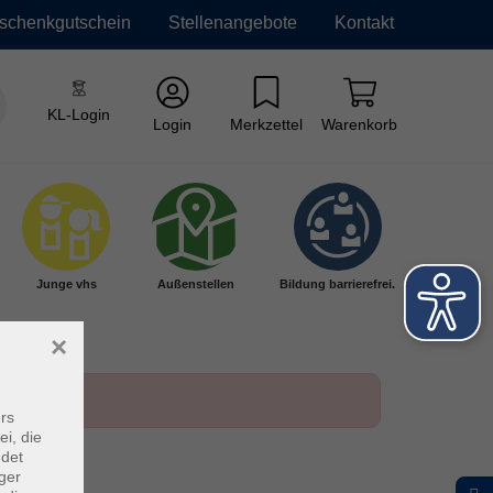
schenkgutschein
Stellenangebote
Kontakt
KL-Login
Login
Merkzettel
Warenkorb
Junge vhs
Außenstellen
Bildung barrierefrei.
×
rs
ei, die
ndet
ger