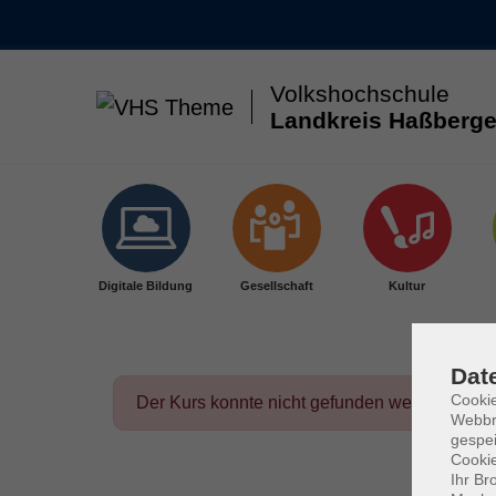
Volkshochschule
Landkreis Haßberge
Skip to main content
Digitale Bildung
Gesellschaft
Kultur
Dat
Cookie
Der Kurs konnte nicht gefunden werden.
Webbr
gespei
Cookie
Ihr Br