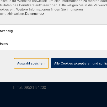
ismus für Websites entwickelt, um sich Informationen zu merken oder
tivitäten des Benutzers aufzuzeichnen. Bitte willigen Sie in die Verwen
okies ein. Weitere Informationen finden Sie in unseren
schutzhinweisen.
Datenschutz
AGB
Impressum
twendig
tomo
vhs Landkreis Haßberge e. V
Volkshochschule Landkreis Haßberge e. V.
Hofheimer Str. 20
Auswahl speichern
Alle Cookies akzeptieren und schl
97437 Haßfurt
vhs@vhs-hassberge.de
Tel: 09521 94200