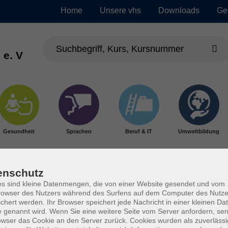
Home
Unsere vhs
Downloads
Ge
 e. V
Gesundheit
Sprachen
Beruf & IT
Umweltbildung
enschutz
s sind kleine Datenmengen, die von einer Website gesendet und vom
owser des Nutzers während des Surfens auf dem Computer des Nutze
chert werden. Ihr Browser speichert jede Nachricht in einer kleinen Dat
 genannt wird. Wenn Sie eine weitere Seite vom Server anfordern, se
owser das Cookie an den Server zurück. Cookies wurden als zuverlässi