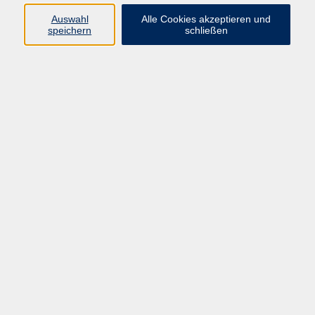
Programm
Auswahl
Alle Cookies akzeptieren und
speichern
schließen
Digitale Bildung
Gesellschaft
Kultur
Gesundheit
Sprachen
Beruf & IT
Umweltbildung
Junge vhs
Außenstellen
Bildung barrierefrei.
Inhalte