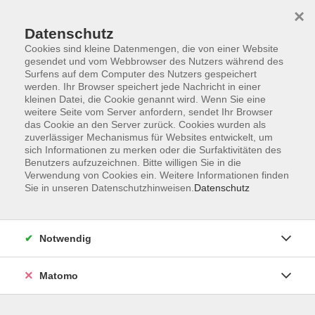
×
Datenschutz
Cookies sind kleine Datenmengen, die von einer Website
gesendet und vom Webbrowser des Nutzers während des
Surfens auf dem Computer des Nutzers gespeichert
Skip to main content
werden. Ihr Browser speichert jede Nachricht in einer
kleinen Datei, die Cookie genannt wird. Wenn Sie eine
weitere Seite vom Server anfordern, sendet Ihr Browser
Der Kurs konnte nicht gefunden werden.
das Cookie an den Server zurück. Cookies wurden als
zuverlässiger Mechanismus für Websites entwickelt, um
sich Informationen zu merken oder die Surfaktivitäten des
Benutzers aufzuzeichnen. Bitte willigen Sie in die
Verwendung von Cookies ein. Weitere Informationen finden
Sie in unseren Datenschutzhinweisen.
Datenschutz
AGB
Impressum
Datenschutzerklärung
Notwendig
Barrierefreiheit
Widerruf
Matomo