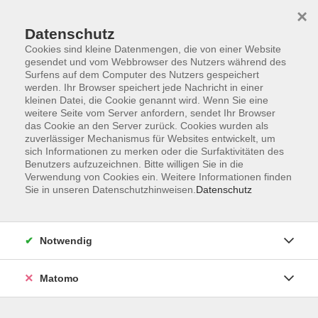
×
Datenschutz
Cookies sind kleine Datenmengen, die von einer Website
gesendet und vom Webbrowser des Nutzers während des
Surfens auf dem Computer des Nutzers gespeichert
Skip to main content
werden. Ihr Browser speichert jede Nachricht in einer
kleinen Datei, die Cookie genannt wird. Wenn Sie eine
weitere Seite vom Server anfordern, sendet Ihr Browser
Der Kurs konnte nicht gefunden werden.
das Cookie an den Server zurück. Cookies wurden als
zuverlässiger Mechanismus für Websites entwickelt, um
sich Informationen zu merken oder die Surfaktivitäten des
Benutzers aufzuzeichnen. Bitte willigen Sie in die
Verwendung von Cookies ein. Weitere Informationen finden
Sie in unseren Datenschutzhinweisen.
Datenschutz
AGB
Impressum
Datenschutzerklärung
Notwendig
Barrierefreiheit
Widerruf
Matomo