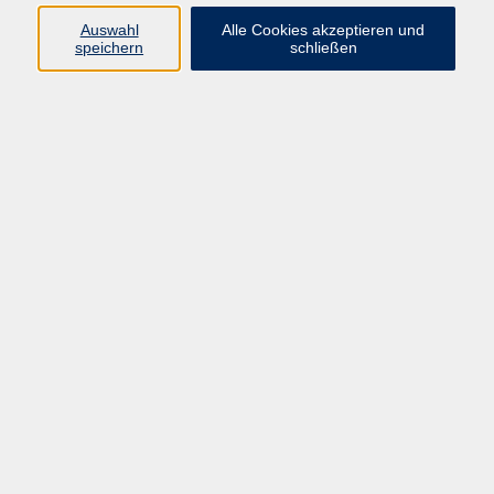
Programm
Auswahl
Alle Cookies akzeptieren und
speichern
schließen
Digitale Bildung
Gesellschaft
Kultur
Gesundheit
Sprachen
Beruf & IT
Umweltbildung
Junge vhs
Außenstellen
Bildung barrierefrei.
Inhalte