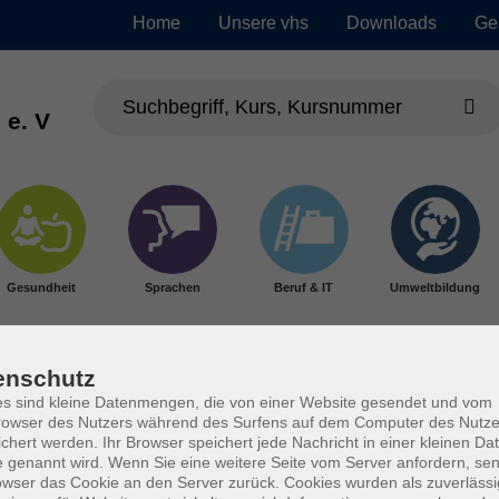
Home
Unsere vhs
Downloads
Ge
 e. V
Gesundheit
Sprachen
Beruf & IT
Umweltbildung
enschutz
s sind kleine Datenmengen, die von einer Website gesendet und vom
owser des Nutzers während des Surfens auf dem Computer des Nutze
chert werden. Ihr Browser speichert jede Nachricht in einer kleinen Dat
 genannt wird. Wenn Sie eine weitere Seite vom Server anfordern, se
owser das Cookie an den Server zurück. Cookies wurden als zuverlässi