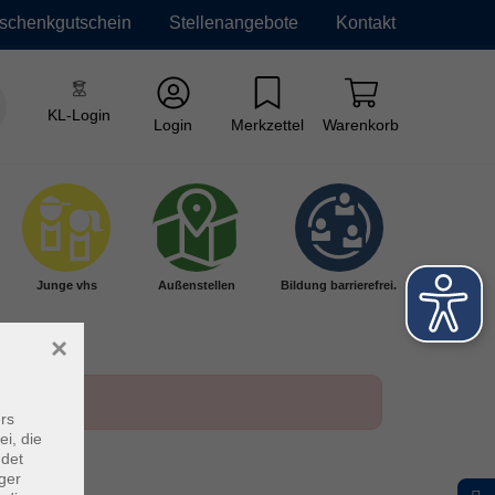
schenkgutschein
Stellenangebote
Kontakt
KL-Login
Login
Merkzettel
Warenkorb
Junge vhs
Außenstellen
Bildung barrierefrei.
×
rs
ei, die
ndet
ger