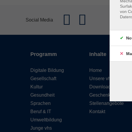
Mechan
Surfak
von Co
Daten
Social Media
No
Ma
Programm
Inhalte
Digitale Bildung
Home
Gesellschaft
Unsere vhs
Kultur
Downloads
Gesundheit
Geschenkgutschein
Sprachen
Stellenangebote
Beruf & IT
Kontakt
Umweltbildung
Junge vhs