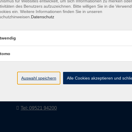
ismus für Websites entwickelt, um sich Informationen zu merken oder
tivitäten des Benutzers aufzuzeichnen. Bitte willigen Sie in die Verwen
okies ein. Weitere Informationen finden Sie in unseren
schutzhinweisen.
Datenschutz
AGB
Impressum
twendig
tomo
vhs Landkreis Haßberge e. V
Volkshochschule Landkreis Haßberge e. V.
Hofheimer Str. 20
Auswahl speichern
Alle Cookies akzeptieren und schl
97437 Haßfurt
vhs@vhs-hassberge.de
Tel: 09521 94200