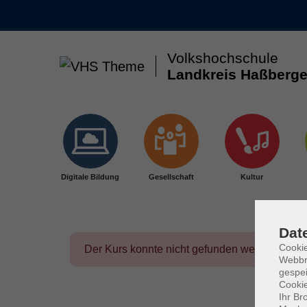
Volkshochschule
Landkreis Haßberge
Skip to main content
Digitale Bildung
Gesellschaft
Kultur
Dat
Cookie
Der Kurs konnte nicht gefunden werden.
Webbr
gespei
Cookie
Ihr Br