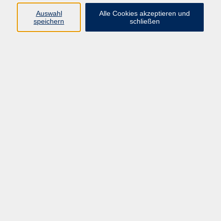
Programm
Auswahl
Alle Cookies akzeptieren und
speichern
schließen
Digitale Bildung
Gesellschaft
Kultur
Gesundheit
Sprachen
Beruf & IT
Umweltbildung
Junge vhs
Außenstellen
Bildung barrierefrei.
Inhalte