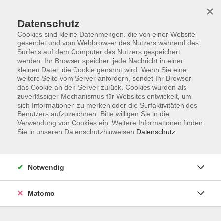
×
Datenschutz
Cookies sind kleine Datenmengen, die von einer Website
gesendet und vom Webbrowser des Nutzers während des
Surfens auf dem Computer des Nutzers gespeichert
Skip to main content
werden. Ihr Browser speichert jede Nachricht in einer
kleinen Datei, die Cookie genannt wird. Wenn Sie eine
weitere Seite vom Server anfordern, sendet Ihr Browser
Der Kurs konnte nicht gefunden werden.
das Cookie an den Server zurück. Cookies wurden als
zuverlässiger Mechanismus für Websites entwickelt, um
sich Informationen zu merken oder die Surfaktivitäten des
Benutzers aufzuzeichnen. Bitte willigen Sie in die
Verwendung von Cookies ein. Weitere Informationen finden
Sie in unseren Datenschutzhinweisen.
Datenschutz
AGB
Impressum
Datenschutzerklärung
Notwendig
Barrierefreiheit
Widerruf
Matomo