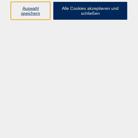
stabile Internetverbindung und ein Headset bzw.
Auswahl
Alle Cookies akzeptieren und
Mikrofon und Lautsprecher erforderlich
speichern
schließen
60,00 €
Gebühr
In den Warenkorb
Kursnummer:
27FDM07
Start
Ende
Sa. 16.01.2027
Sa. 16.01.2027
14:30 Uhr
16:30 Uhr
1x Termin