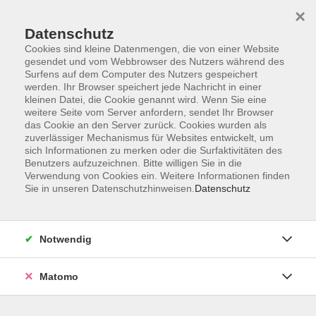
×
Datenschutz
Cookies sind kleine Datenmengen, die von einer Website
gesendet und vom Webbrowser des Nutzers während des
Surfens auf dem Computer des Nutzers gespeichert
Skip to main content
werden. Ihr Browser speichert jede Nachricht in einer
kleinen Datei, die Cookie genannt wird. Wenn Sie eine
weitere Seite vom Server anfordern, sendet Ihr Browser
das Cookie an den Server zurück. Cookies wurden als
zuverlässiger Mechanismus für Websites entwickelt, um
sich Informationen zu merken oder die Surfaktivitäten des
Benutzers aufzuzeichnen. Bitte willigen Sie in die
Verwendung von Cookies ein. Weitere Informationen finden
Sie in unseren Datenschutzhinweisen.
Datenschutz
Sie sind hier:
Beruf
EDV
Office Anwendungen
Notwendig
Excel-Basics sicher beherrschen
Matomo
Material
Für die Teilnahme sind ein PC oder Laptop, eine