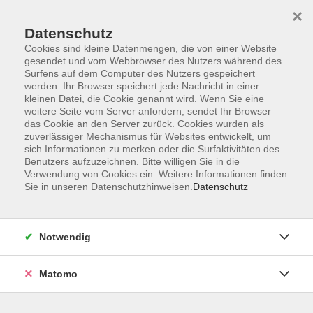
×
Datenschutz
Cookies sind kleine Datenmengen, die von einer Website
gesendet und vom Webbrowser des Nutzers während des
Surfens auf dem Computer des Nutzers gespeichert
Skip to main content
werden. Ihr Browser speichert jede Nachricht in einer
kleinen Datei, die Cookie genannt wird. Wenn Sie eine
weitere Seite vom Server anfordern, sendet Ihr Browser
das Cookie an den Server zurück. Cookies wurden als
zuverlässiger Mechanismus für Websites entwickelt, um
sich Informationen zu merken oder die Surfaktivitäten des
Benutzers aufzuzeichnen. Bitte willigen Sie in die
Verwendung von Cookies ein. Weitere Informationen finden
Sie in unseren Datenschutzhinweisen.
Datenschutz
Sie sind hier:
Beruf
EDV
Notwendig
Powerpoint beherrschen
Matomo
Material
Für die Teilnahme sind ein PC oder Laptop, eine