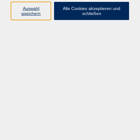
stabile Internetverbindung und ein Headset bzw.
Auswahl
Alle Cookies akzeptieren und
Mikrofon und Lautsprecher erforderlich
speichern
schließen
60,00 €
Gebühr
In den Warenkorb
Kursnummer:
27FDM03
Start
Ende
Sa. 20.03.2027
Sa. 20.03.2027
10:30 Uhr
12:30 Uhr
1x Termin