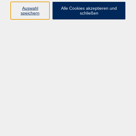
Für die Teilnahme sind ein PC oder Laptop, eine
Auswahl
Alle Cookies akzeptieren und
stabile Internetverbindung und ein Headset bzw.
speichern
schließen
Mikrofon und Lautsprecher erforderlich
60,00 €
Gebühr
In den Warenkorb
Kursnummer:
JDM06
Start
Ende
Sa. 14.11.2026
Sa. 14.11.2026
10:30 Uhr
12:30 Uhr
1x Termin