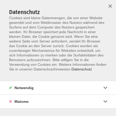
×
Datenschutz
Cookies sind kleine Datenmengen, die von einer Website
gesendet und vom Webbrowser des Nutzers während des
Surfens auf dem Computer des Nutzers gespeichert
Skip to main content
werden. Ihr Browser speichert jede Nachricht in einer
kleinen Datei, die Cookie genannt wird. Wenn Sie eine
weitere Seite vom Server anfordern, sendet Ihr Browser
das Cookie an den Server zurück. Cookies wurden als
zuverlässiger Mechanismus für Websites entwickelt, um
sich Informationen zu merken oder die Surfaktivitäten des
Benutzers aufzuzeichnen. Bitte willigen Sie in die
Verwendung von Cookies ein. Weitere Informationen finden
Sie in unseren Datenschutzhinweisen.
Datenschutz
Sie sind hier:
Beruf
EDV
Notwendig
Webseiten erstellen ganz ohne
Programmierkenntnisse
Matomo
Material