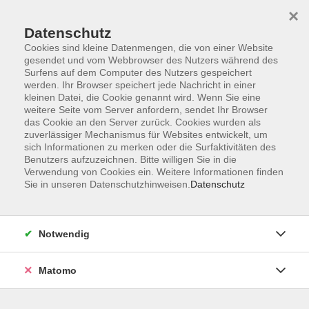
×
Datenschutz
Cookies sind kleine Datenmengen, die von einer Website
gesendet und vom Webbrowser des Nutzers während des
Surfens auf dem Computer des Nutzers gespeichert
Skip to main content
werden. Ihr Browser speichert jede Nachricht in einer
kleinen Datei, die Cookie genannt wird. Wenn Sie eine
weitere Seite vom Server anfordern, sendet Ihr Browser
Der Kurs konnte nicht gefunden werden.
das Cookie an den Server zurück. Cookies wurden als
zuverlässiger Mechanismus für Websites entwickelt, um
sich Informationen zu merken oder die Surfaktivitäten des
Benutzers aufzuzeichnen. Bitte willigen Sie in die
Verwendung von Cookies ein. Weitere Informationen finden
Sie in unseren Datenschutzhinweisen.
Datenschutz
AGB
Impressum
Datenschutzerklärung
Notwendig
Barrierefreiheit
Widerruf
Matomo