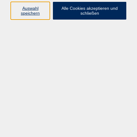
Programm
Auswahl
Alle Cookies akzeptieren und
speichern
schließen
Digitale Bildung
Gesellschaft
Kultur
Gesundheit
Sprachen
Beruf & IT
Umweltbildung
Junge vhs
Außenstellen
Bildung barrierefrei.
Inhalte