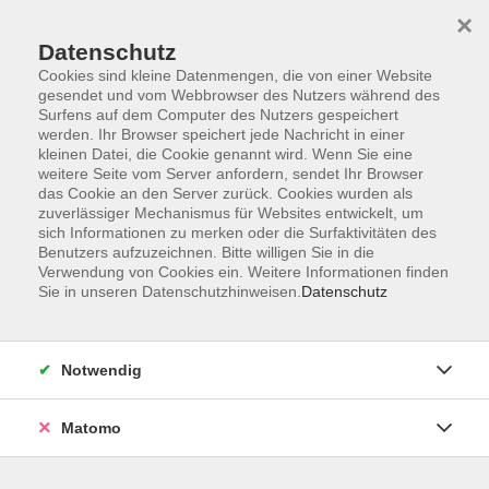
×
Datenschutz
Cookies sind kleine Datenmengen, die von einer Website
gesendet und vom Webbrowser des Nutzers während des
Surfens auf dem Computer des Nutzers gespeichert
Skip to main content
werden. Ihr Browser speichert jede Nachricht in einer
kleinen Datei, die Cookie genannt wird. Wenn Sie eine
weitere Seite vom Server anfordern, sendet Ihr Browser
Der Kurs konnte nicht gefunden werden.
das Cookie an den Server zurück. Cookies wurden als
zuverlässiger Mechanismus für Websites entwickelt, um
sich Informationen zu merken oder die Surfaktivitäten des
Benutzers aufzuzeichnen. Bitte willigen Sie in die
Verwendung von Cookies ein. Weitere Informationen finden
Sie in unseren Datenschutzhinweisen.
Datenschutz
AGB
Impressum
Datenschutzerklärung
Notwendig
Barrierefreiheit
Widerruf
Matomo