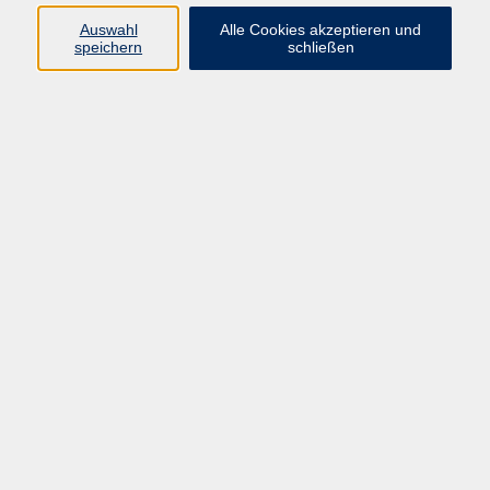
Programm
Auswahl
Alle Cookies akzeptieren und
speichern
schließen
Digitale Bildung
Gesellschaft
Kultur
Gesundheit
Sprachen
Beruf & IT
Umweltbildung
Junge vhs
Außenstellen
Bildung barrierefrei.
Inhalte