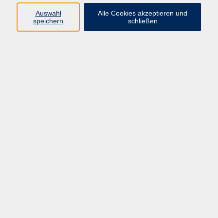
Programm
Auswahl
Alle Cookies akzeptieren und
speichern
schließen
Digitale Bildung
Gesellschaft
Kultur
Gesundheit
Sprachen
Beruf & IT
Umweltbildung
Junge vhs
Außenstellen
Bildung barrierefrei.
Inhalte