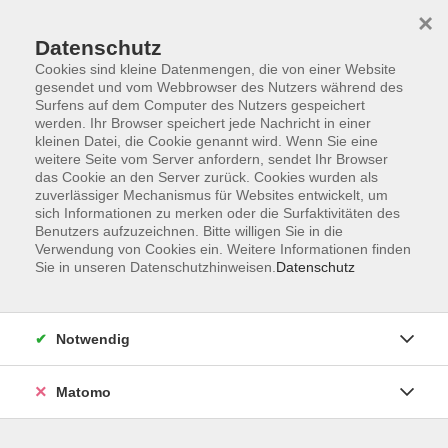
×
Datenschutz
Cookies sind kleine Datenmengen, die von einer Website
gesendet und vom Webbrowser des Nutzers während des
Surfens auf dem Computer des Nutzers gespeichert
Skip to main content
werden. Ihr Browser speichert jede Nachricht in einer
kleinen Datei, die Cookie genannt wird. Wenn Sie eine
weitere Seite vom Server anfordern, sendet Ihr Browser
Der Kurs konnte nicht gefunden werden.
das Cookie an den Server zurück. Cookies wurden als
zuverlässiger Mechanismus für Websites entwickelt, um
sich Informationen zu merken oder die Surfaktivitäten des
Benutzers aufzuzeichnen. Bitte willigen Sie in die
Verwendung von Cookies ein. Weitere Informationen finden
Sie in unseren Datenschutzhinweisen.
Datenschutz
AGB
Impressum
Datenschutzerklärung
Notwendig
Barrierefreiheit
Widerruf
Matomo