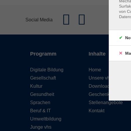
Mechan
Surfak
von Co
Daten
Social Media
No
Ma
Programm
Inhalte
Digitale Bildung
Home
Gesellschaft
Unsere vhs
Kultur
Downloads
Gesundheit
Geschenkgutschein
Sprachen
Stellenangebote
Beruf & IT
Kontakt
Umweltbildung
Junge vhs