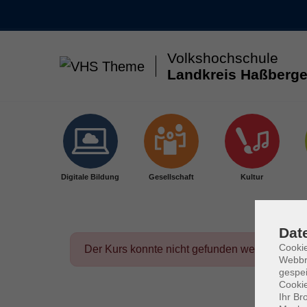
Volkshochschule
Landkreis Haßberge
Skip to main content
Digitale Bildung
Gesellschaft
Kultur
Dat
Cookie
Der Kurs konnte nicht gefunden werden.
Webbr
gespei
Cookie
Ihr Br