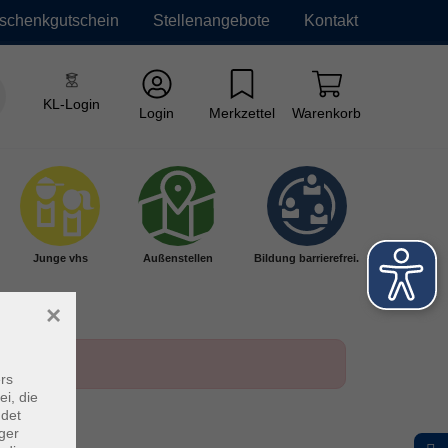
schenkgutschein
Stellenangebote
Kontakt
KL-Login
Login
Merkzettel
Warenkorb
Junge vhs
Außenstellen
Bildung barrierefrei.
×
rs
ei, die
ndet
ger