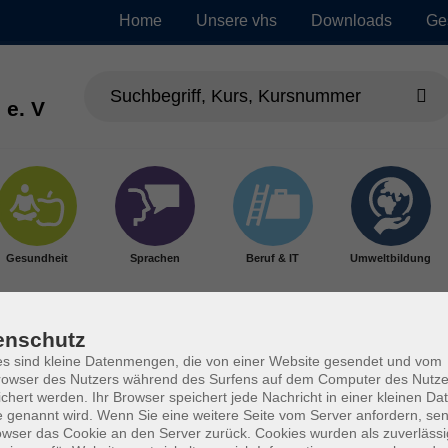
Home
Unsere vhs
Downloads
Ge
 e. V
Gesundheit
Sprachen
Beruf & IT
Umweltbildung
enschutz
s sind kleine Datenmengen, die von einer Website gesendet und vom
owser des Nutzers während des Surfens auf dem Computer des Nutze
chert werden. Ihr Browser speichert jede Nachricht in einer kleinen Dat
 genannt wird. Wenn Sie eine weitere Seite vom Server anfordern, se
owser das Cookie an den Server zurück. Cookies wurden als zuverlässi