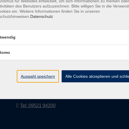
ismus für Websites entwickelt, um sich Informationen zu merken oder
tivitäten des Benutzers aufzuzeichnen. Bitte willigen Sie in die Verwen
okies ein. Weitere Informationen finden Sie in unseren
schutzhinweisen.
Datenschutz
AGB
Impressum
twendig
tomo
vhs Landkreis Haßberge e. V
Volkshochschule Landkreis Haßberge e. V.
Hofheimer Str. 20
Auswahl speichern
Alle Cookies akzeptieren und schl
97437 Haßfurt
vhs@vhs-hassberge.de
Tel: 09521 94200