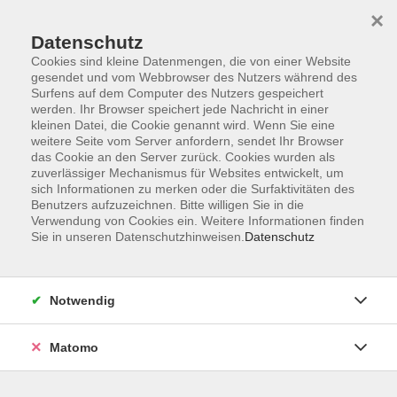
×
Datenschutz
Cookies sind kleine Datenmengen, die von einer Website
gesendet und vom Webbrowser des Nutzers während des
Surfens auf dem Computer des Nutzers gespeichert
Skip to main content
werden. Ihr Browser speichert jede Nachricht in einer
kleinen Datei, die Cookie genannt wird. Wenn Sie eine
weitere Seite vom Server anfordern, sendet Ihr Browser
Der Kurs konnte nicht gefunden werden.
das Cookie an den Server zurück. Cookies wurden als
zuverlässiger Mechanismus für Websites entwickelt, um
sich Informationen zu merken oder die Surfaktivitäten des
Benutzers aufzuzeichnen. Bitte willigen Sie in die
Verwendung von Cookies ein. Weitere Informationen finden
Sie in unseren Datenschutzhinweisen.
Datenschutz
AGB
Impressum
Datenschutzerklärung
Notwendig
Barrierefreiheit
Widerruf
Matomo