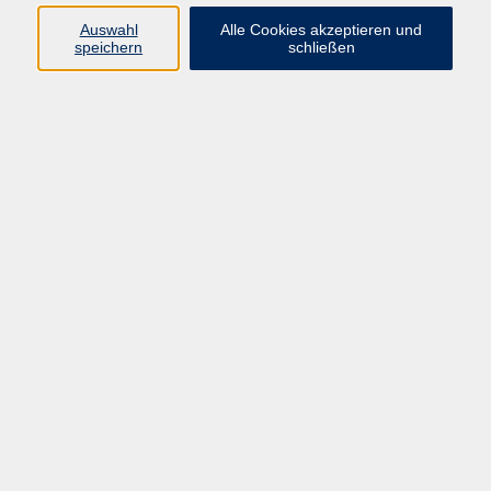
Programm
Auswahl
Alle Cookies akzeptieren und
speichern
schließen
Digitale Bildung
Gesellschaft
Kultur
Gesundheit
Sprachen
Beruf & IT
Umweltbildung
Junge vhs
Außenstellen
Bildung barrierefrei.
Inhalte