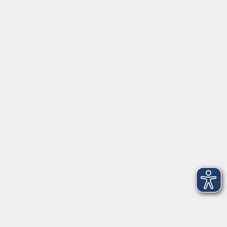
Home
Unsere vhs
Downloads
Geschenkgutschein
Stellenangebote
Kontakt
vhs Landkreis Haßberge e. V
Volkshochschule Landkreis Haßberge e. V.
Hofheimer Str. 20
97437 Haßfurt
vhs@vhs-hassberge.de