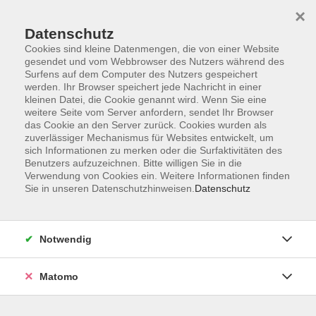
×
Datenschutz
Cookies sind kleine Datenmengen, die von einer Website
gesendet und vom Webbrowser des Nutzers während des
Surfens auf dem Computer des Nutzers gespeichert
Skip to main content
werden. Ihr Browser speichert jede Nachricht in einer
kleinen Datei, die Cookie genannt wird. Wenn Sie eine
weitere Seite vom Server anfordern, sendet Ihr Browser
das Cookie an den Server zurück. Cookies wurden als
zuverlässiger Mechanismus für Websites entwickelt, um
sich Informationen zu merken oder die Surfaktivitäten des
Benutzers aufzuzeichnen. Bitte willigen Sie in die
Verwendung von Cookies ein. Weitere Informationen finden
Sie in unseren Datenschutzhinweisen.
Datenschutz
Sie sind hier:
Beruf
EDV
Office Anwendungen
Notwendig
KI im Alltag - Revolution 2.0
Matomo
KI-Anwendungen haben längst Einzug in unseren
Arbeitsalltag gehalten, und ist nach dem Internet