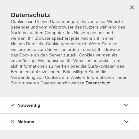
×
Datenschutz
Cookies sind kleine Datenmengen, die von einer Website
gesendet und vom Webbrowser des Nutzers während des
Surfens auf dem Computer des Nutzers gespeichert
Skip to main content
werden. Ihr Browser speichert jede Nachricht in einer
kleinen Datei, die Cookie genannt wird. Wenn Sie eine
weitere Seite vom Server anfordern, sendet Ihr Browser
Der Kurs konnte nicht gefunden werden.
das Cookie an den Server zurück. Cookies wurden als
zuverlässiger Mechanismus für Websites entwickelt, um
sich Informationen zu merken oder die Surfaktivitäten des
Benutzers aufzuzeichnen. Bitte willigen Sie in die
Verwendung von Cookies ein. Weitere Informationen finden
Sie in unseren Datenschutzhinweisen.
Datenschutz
AGB
Impressum
Datenschutzerklärung
Notwendig
Barrierefreiheit
Widerruf
Matomo