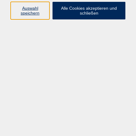
Programm
Auswahl
Alle Cookies akzeptieren und
speichern
schließen
Digitale Bildung
Gesellschaft
Kultur
Gesundheit
Sprachen
Beruf & IT
Umweltbildung
Junge vhs
Außenstellen
Bildung barrierefrei.
Inhalte