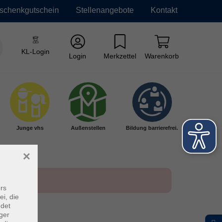
schenkgutschein
Stellenangebote
Kontakt
KL-Login
Login
Merkzettel
Warenkorb
Junge vhs
Außenstellen
Bildung barrierefrei.
×
rs
ei, die
ndet
ger