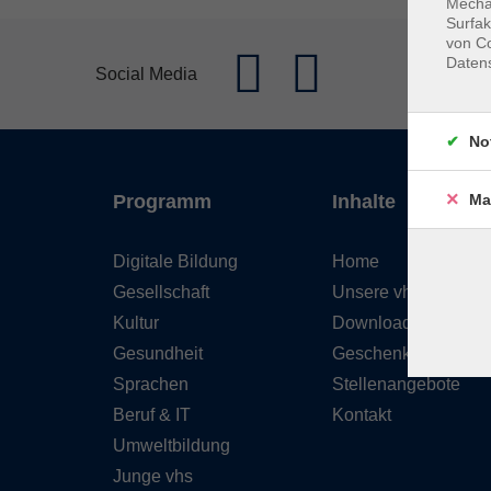
Mechan
Surfak
von Co
Daten
Social Media
No
Ma
Programm
Inhalte
Digitale Bildung
Home
Gesellschaft
Unsere vhs
Kultur
Downloads
Gesundheit
Geschenkgutschein
Sprachen
Stellenangebote
Beruf & IT
Kontakt
Umweltbildung
Junge vhs