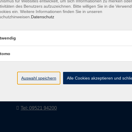
ismus für Websites entwickelt, um sich Informationen zu merken oder
tivitäten des Benutzers aufzuzeichnen. Bitte willigen Sie in die Verwen
okies ein. Weitere Informationen finden Sie in unseren
schutzhinweisen.
Datenschutz
AGB
Impressum
twendig
tomo
vhs Landkreis Haßberge e. V
Volkshochschule Landkreis Haßberge e. V.
Hofheimer Str. 20
Auswahl speichern
Alle Cookies akzeptieren und schl
97437 Haßfurt
vhs@vhs-hassberge.de
Tel: 09521 94200