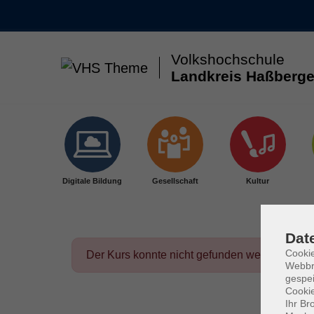
Volkshochschule
Landkreis Haßberge
Skip to main content
Digitale Bildung
Gesellschaft
Kultur
Dat
Cookie
Der Kurs konnte nicht gefunden werden.
Webbr
gespei
Cookie
Ihr Br