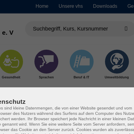
Home
Unsere vhs
Downloads
Ge
 e. V
Gesundheit
Sprachen
Beruf & IT
Umweltbildung
enschutz
s sind kleine Datenmengen, die von einer Website gesendet und vom
owser des Nutzers während des Surfens auf dem Computer des Nutze
chert werden. Ihr Browser speichert jede Nachricht in einer kleinen Dat
 genannt wird. Wenn Sie eine weitere Seite vom Server anfordern, se
owser das Cookie an den Server zurück. Cookies wurden als zuverlässi