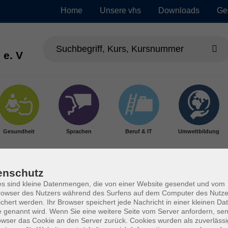
Home
Unsere vhs
Downloads
Ge
 e. V
Gesundheit
Sprachen
Beruf & IT
Umweltbildung
enschutz
s sind kleine Datenmengen, die von einer Website gesendet und vom
owser des Nutzers während des Surfens auf dem Computer des Nutze
chert werden. Ihr Browser speichert jede Nachricht in einer kleinen Dat
 genannt wird. Wenn Sie eine weitere Seite vom Server anfordern, se
owser das Cookie an den Server zurück. Cookies wurden als zuverlässi