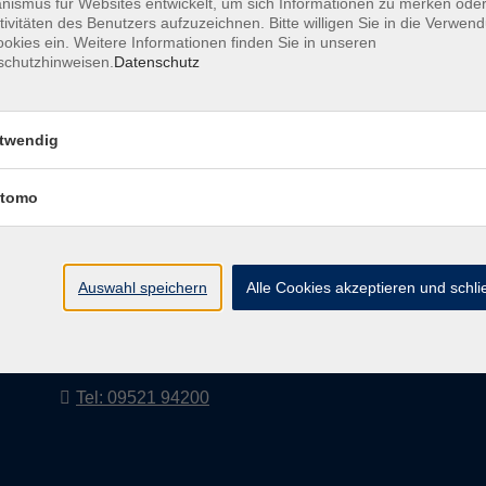
ismus für Websites entwickelt, um sich Informationen zu merken oder
tivitäten des Benutzers aufzuzeichnen. Bitte willigen Sie in die Verwen
okies ein. Weitere Informationen finden Sie in unseren
schutzhinweisen.
Datenschutz
AGB
Impressum
twendig
tomo
vhs Landkreis Haßberge e. V
Volkshochschule Landkreis Haßberge e. V.
Hofheimer Str. 20
Auswahl speichern
Alle Cookies akzeptieren und schl
97437 Haßfurt
vhs@vhs-hassberge.de
Tel: 09521 94200