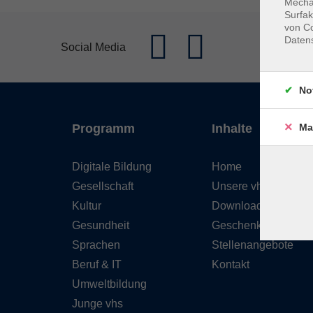
Mechan
Surfak
von Co
Daten
Social Media
No
Ma
Programm
Inhalte
Digitale Bildung
Home
Gesellschaft
Unsere vhs
Kultur
Downloads
Gesundheit
Geschenkgutschein
Sprachen
Stellenangebote
Beruf & IT
Kontakt
Umweltbildung
Junge vhs