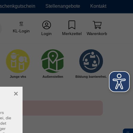
schenkgutschein
Stellenangebote
Kontakt
KL-Login
Login
Merkzettel
Warenkorb
Junge vhs
Außenstellen
Bildung barrierefrei.
×
rs
ei, die
ndet
ger