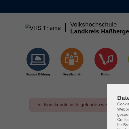
Volkshochschule
Landkreis Haßberge
Skip to main content
Digitale Bildung
Gesellschaft
Kultur
Dat
Cookie
Der Kurs konnte nicht gefunden werden.
Webbr
gespei
Cookie
Ihr Br