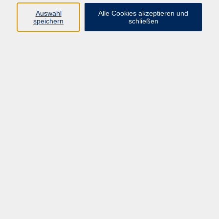
Programm
Auswahl
Alle Cookies akzeptieren und
speichern
schließen
Digitale Bildung
Gesellschaft
Kultur
Gesundheit
Sprachen
Beruf & IT
Umweltbildung
Junge vhs
Außenstellen
Bildung barrierefrei.
Inhalte