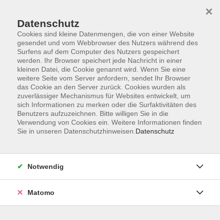
×
Datenschutz
Cookies sind kleine Datenmengen, die von einer Website
gesendet und vom Webbrowser des Nutzers während des
Surfens auf dem Computer des Nutzers gespeichert
Skip to main content
werden. Ihr Browser speichert jede Nachricht in einer
kleinen Datei, die Cookie genannt wird. Wenn Sie eine
weitere Seite vom Server anfordern, sendet Ihr Browser
Der Kurs konnte nicht gefunden werden.
das Cookie an den Server zurück. Cookies wurden als
zuverlässiger Mechanismus für Websites entwickelt, um
sich Informationen zu merken oder die Surfaktivitäten des
Benutzers aufzuzeichnen. Bitte willigen Sie in die
Verwendung von Cookies ein. Weitere Informationen finden
Sie in unseren Datenschutzhinweisen.
Datenschutz
AGB
Impressum
Datenschutzerklärung
Notwendig
Barrierefreiheit
Widerruf
Matomo