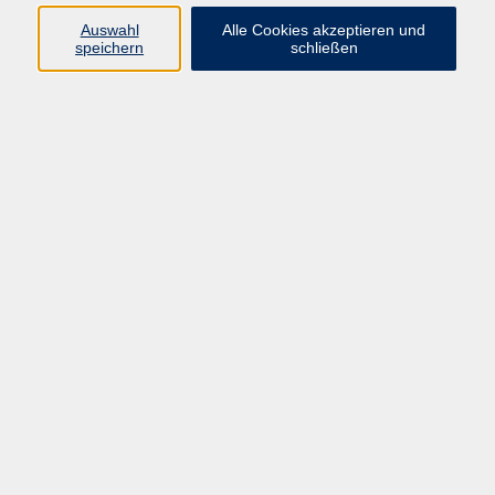
Programm
Auswahl
Alle Cookies akzeptieren und
speichern
schließen
Digitale Bildung
Gesellschaft
Kultur
Gesundheit
Sprachen
Beruf & IT
Umweltbildung
Junge vhs
Außenstellen
Bildung barrierefrei.
Inhalte