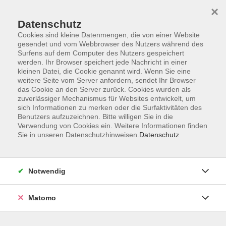
×
Datenschutz
Cookies sind kleine Datenmengen, die von einer Website
gesendet und vom Webbrowser des Nutzers während des
Surfens auf dem Computer des Nutzers gespeichert
Skip to main content
werden. Ihr Browser speichert jede Nachricht in einer
kleinen Datei, die Cookie genannt wird. Wenn Sie eine
weitere Seite vom Server anfordern, sendet Ihr Browser
Der Kurs konnte nicht gefunden werden.
das Cookie an den Server zurück. Cookies wurden als
zuverlässiger Mechanismus für Websites entwickelt, um
sich Informationen zu merken oder die Surfaktivitäten des
Benutzers aufzuzeichnen. Bitte willigen Sie in die
Verwendung von Cookies ein. Weitere Informationen finden
Sie in unseren Datenschutzhinweisen.
Datenschutz
AGB
Impressum
Datenschutzerklärung
Notwendig
Barrierefreiheit
Widerruf
Matomo