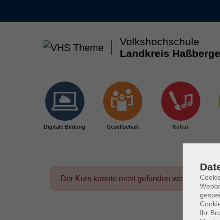
Volkshochschule
Landkreis Haßberge
Skip to main content
Digitale Bildung
Gesellschaft
Kultur
Dat
Cookie
Der Kurs konnte nicht gefunden werden.
Webbr
gespei
Cookie
Ihr Br