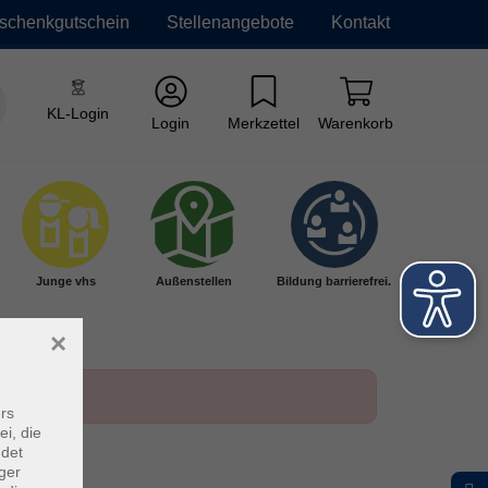
schenkgutschein
Stellenangebote
Kontakt
KL-Login
Login
Merkzettel
Warenkorb
Junge vhs
Außenstellen
Bildung barrierefrei.
×
rs
ei, die
ndet
ger