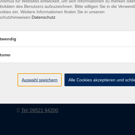
ismus für Websites entwickelt, um sich Informationen zu merken oder
tivitäten des Benutzers aufzuzeichnen. Bitte willigen Sie in die Verwen
okies ein. Weitere Informationen finden Sie in unseren
schutzhinweisen.
Datenschutz
AGB
Impressum
twendig
tomo
vhs Landkreis Haßberge e. V
Volkshochschule Landkreis Haßberge e. V.
Hofheimer Str. 20
Auswahl speichern
Alle Cookies akzeptieren und schl
97437 Haßfurt
vhs@vhs-hassberge.de
Tel: 09521 94200