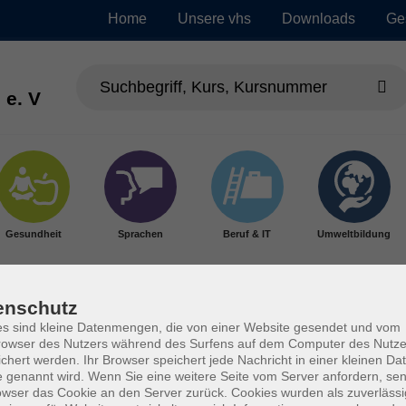
Home
Unsere vhs
Downloads
Ge
 e. V
Gesundheit
Sprachen
Beruf & IT
Umweltbildung
enschutz
s sind kleine Datenmengen, die von einer Website gesendet und vom
owser des Nutzers während des Surfens auf dem Computer des Nutze
chert werden. Ihr Browser speichert jede Nachricht in einer kleinen Dat
 genannt wird. Wenn Sie eine weitere Seite vom Server anfordern, se
owser das Cookie an den Server zurück. Cookies wurden als zuverlässi