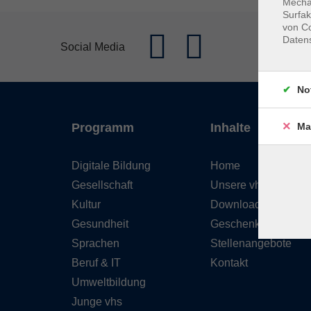
Mechan
Surfak
von Co
Daten
Social Media
No
Ma
Programm
Inhalte
Digitale Bildung
Home
Gesellschaft
Unsere vhs
Kultur
Downloads
Gesundheit
Geschenkgutschein
Sprachen
Stellenangebote
Beruf & IT
Kontakt
Umweltbildung
Junge vhs