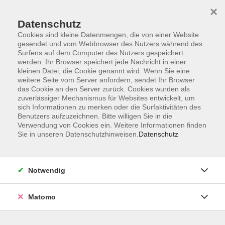
×
Datenschutz
Cookies sind kleine Datenmengen, die von einer Website
gesendet und vom Webbrowser des Nutzers während des
Surfens auf dem Computer des Nutzers gespeichert
Skip to main content
werden. Ihr Browser speichert jede Nachricht in einer
kleinen Datei, die Cookie genannt wird. Wenn Sie eine
weitere Seite vom Server anfordern, sendet Ihr Browser
Der Kurs konnte nicht gefunden werden.
das Cookie an den Server zurück. Cookies wurden als
zuverlässiger Mechanismus für Websites entwickelt, um
sich Informationen zu merken oder die Surfaktivitäten des
Benutzers aufzuzeichnen. Bitte willigen Sie in die
Verwendung von Cookies ein. Weitere Informationen finden
Sie in unseren Datenschutzhinweisen.
Datenschutz
AGB
Impressum
Datenschutzerklärung
Notwendig
Barrierefreiheit
Widerruf
Matomo