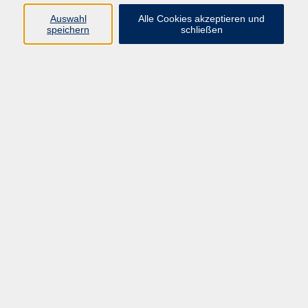
Programm
Auswahl
Alle Cookies akzeptieren und
speichern
schließen
Digitale Bildung
Gesellschaft
Kultur
Gesundheit
Sprachen
Beruf & IT
Umweltbildung
Junge vhs
Außenstellen
Bildung barrierefrei.
Inhalte