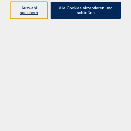
Programm
Auswahl
Alle Cookies akzeptieren und
speichern
schließen
Digitale Bildung
Gesellschaft
Kultur
Gesundheit
Sprachen
Beruf & IT
Umweltbildung
Junge vhs
Außenstellen
Bildung barrierefrei.
Inhalte