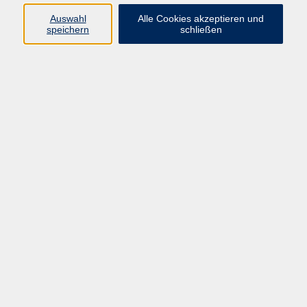
Programm
Auswahl
Alle Cookies akzeptieren und
speichern
schließen
Digitale Bildung
Gesellschaft
Kultur
Gesundheit
Sprachen
Beruf & IT
Umweltbildung
Junge vhs
Außenstellen
Bildung barrierefrei.
Inhalte