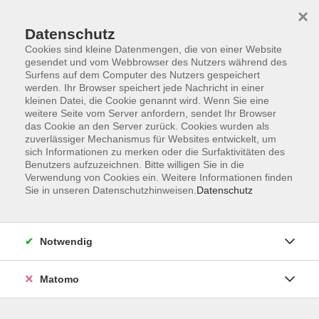
×
Datenschutz
Cookies sind kleine Datenmengen, die von einer Website
gesendet und vom Webbrowser des Nutzers während des
Surfens auf dem Computer des Nutzers gespeichert
Skip to main content
werden. Ihr Browser speichert jede Nachricht in einer
kleinen Datei, die Cookie genannt wird. Wenn Sie eine
weitere Seite vom Server anfordern, sendet Ihr Browser
Der Kurs konnte nicht gefunden werden.
das Cookie an den Server zurück. Cookies wurden als
zuverlässiger Mechanismus für Websites entwickelt, um
sich Informationen zu merken oder die Surfaktivitäten des
Benutzers aufzuzeichnen. Bitte willigen Sie in die
Verwendung von Cookies ein. Weitere Informationen finden
Sie in unseren Datenschutzhinweisen.
Datenschutz
AGB
Impressum
Datenschutzerklärung
Notwendig
Barrierefreiheit
Widerruf
Matomo