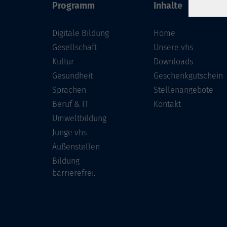
Programm
Inhalte
Digitale Bildung
Home
Gesellschaft
Unsere vhs
Kultur
Downloads
Gesundheit
Geschenkgutschein
Sprachen
Stellenangebote
Beruf & IT
Kontakt
Umweltbildung
Junge vhs
Außenstellen
Bildung
barrierefrei.