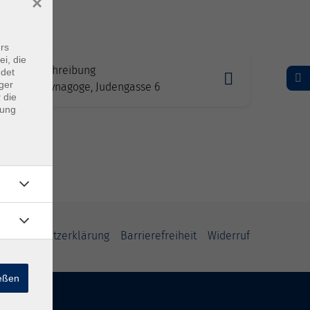
×
rs
ei, die
 siehe Beschreibung
ndet
ger
sdorf / Synagoge, Judengasse 6
 die
dung
Datenschutzerklärung
Barrierefreiheit
Widerruf
ießen