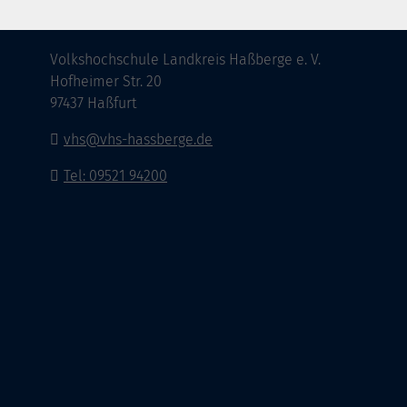
vhs Landkreis Haßberge e. V
Volkshochschule Landkreis Haßberge e. V.
Hofheimer Str. 20
97437 Haßfurt
vhs@vhs-hassberge.de
Tel: 09521 94200