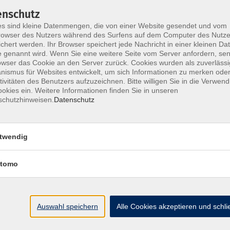
enschutz
s sind kleine Datenmengen, die von einer Website gesendet und vom
owser des Nutzers während des Surfens auf dem Computer des Nutze
chert werden. Ihr Browser speichert jede Nachricht in einer kleinen Dat
mit dem Träger- und Förderverein Synagoge
Termine,
 genannt wird. Wenn Sie eine weitere Seite vom Server anfordern, se
owser das Cookie an den Server zurück. Cookies wurden als zuverlässi
Memmel
ismus für Websites entwickelt, um sich Informationen zu merken oder
tivitäten des Benutzers aufzuzeichnen. Bitte willigen Sie in die Verwen
okies ein. Weitere Informationen finden Sie in unseren
schutzhinweisen.
Datenschutz
twendig
tomo
AGB
Impressum
Auswahl speichern
Alle Cookies akzeptieren und schl