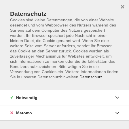
×
Datenschutz
Cookies sind kleine Datenmengen, die von einer Website
gesendet und vom Webbrowser des Nutzers während des
Surfens auf dem Computer des Nutzers gespeichert
Skip to main content
You are here:
werden. Ihr Browser speichert jede Nachricht in einer
Unsere vhs
Unsere Dozenten
kleinen Datei, die Cookie genannt wird. Wenn Sie eine
weitere Seite vom Server anfordern, sendet Ihr Browser
das Cookie an den Server zurück. Cookies wurden als
zuverlässiger Mechanismus für Websites entwickelt, um
Unsere Dozenten
sich Informationen zu merken oder die Surfaktivitäten des
Benutzers aufzuzeichnen. Bitte willigen Sie in die
Verwendung von Cookies ein. Weitere Informationen finden
Polak, Andrea
Sie in unseren Datenschutzhinweisen.
Datenschutz
Resilienz und Selbstbehauptungstraining für
Notwendig
Grundschüler
Fr. 09.10.2026 15:00
Matomo
Ebern