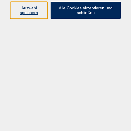
Auswahl
Alle Cookies akzeptieren und
speichern
schließen
Gesundheitswochen Vortrag: Resilienz im
Alltag
So. 11.10.2026 14:00
Ebern
zurück zur Übersicht
AGB
Impressum
Datenschutzerklärung
Barrierefreiheit