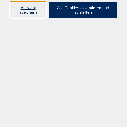
Auswahl
Alle Cookies akzeptieren und
speichern
schließen
Full Body Workout für Anfänger
Do. 24.09.2026 19:00
Zeil am Main
zurück zur Übersicht
AGB
Impressum
Datenschutzerklärung
Barrierefreiheit
Widerruf