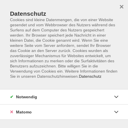
×
Datenschutz
Cookies sind kleine Datenmengen, die von einer Website
gesendet und vom Webbrowser des Nutzers während des
Surfens auf dem Computer des Nutzers gespeichert
Skip to main content
You are here:
werden. Ihr Browser speichert jede Nachricht in einer
Unsere vhs
Unsere Dozenten
kleinen Datei, die Cookie genannt wird. Wenn Sie eine
weitere Seite vom Server anfordern, sendet Ihr Browser
das Cookie an den Server zurück. Cookies wurden als
zuverlässiger Mechanismus für Websites entwickelt, um
Unsere Dozenten
sich Informationen zu merken oder die Surfaktivitäten des
Benutzers aufzuzeichnen. Bitte willigen Sie in die
Verwendung von Cookies ein. Weitere Informationen finden
Malzahn, Pia
Sie in unseren Datenschutzhinweisen.
Datenschutz
Full Body Workout
Notwendig
Di. 22.09.2026 19:30
Zeil am Main
Matomo