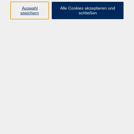
Datenschutzerklärung
Auswahl
Alle Cookies akzeptieren und
Barrierefreiheit
speichern
schließen
Widerruf
Programm
Digitale Bildung
Gesellschaft
Kultur
Gesundheit
Sprachen
Beruf & IT
Umweltbildung
Junge vhs
Außenstellen
Bildung barrierefrei.