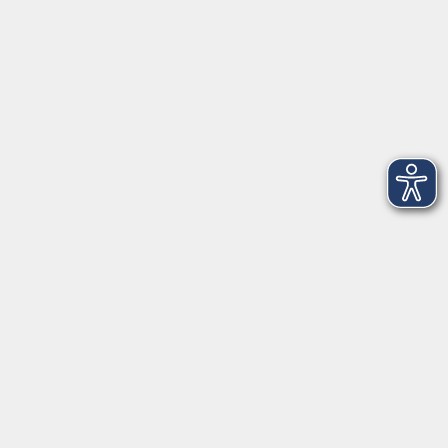
97437 Haßfurt
vhs@vhs-hassberge.de
Tel: 09521 94200
Öffnungszeiten
Montag, Donnerstag, Freitag
09:00 - 12:00
Montag und Donnerstag
13:00 - 16:00
Mittwoch
geschlossen