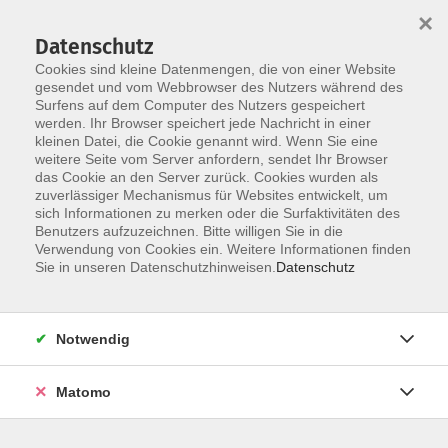
×
Datenschutz
Cookies sind kleine Datenmengen, die von einer Website
gesendet und vom Webbrowser des Nutzers während des
Surfens auf dem Computer des Nutzers gespeichert
Skip to main content
You are here:
werden. Ihr Browser speichert jede Nachricht in einer
Unsere vhs
Unsere Dozenten
kleinen Datei, die Cookie genannt wird. Wenn Sie eine
weitere Seite vom Server anfordern, sendet Ihr Browser
das Cookie an den Server zurück. Cookies wurden als
Unsere Dozenten
zuverlässiger Mechanismus für Websites entwickelt, um
sich Informationen zu merken oder die Surfaktivitäten des
Benutzers aufzuzeichnen. Bitte willigen Sie in die
Verwendung von Cookies ein. Weitere Informationen finden
Der Dozent konnte leider nicht gefunden
Sie in unseren Datenschutzhinweisen.
Datenschutz
werden
Notwendig
Matomo
AGB
Impressum