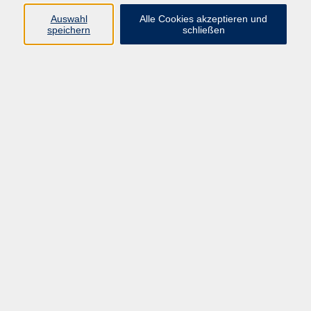
Auswahl
Alle Cookies akzeptieren und
speichern
schließen
zurück zur Übersicht
AGB
Impressum
Datenschutzerklärung
Barrierefreiheit
Widerruf
Programm
Digitale Bildung
Gesellschaft