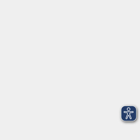
Stellenangebote
Kontakt
vhs Landkreis Haßberge e. V
Volkshochschule Landkreis Haßberge e. V.
Hofheimer Str. 20
97437 Haßfurt
vhs@vhs-hassberge.de
Tel: 09521 94200
Öffnungszeiten