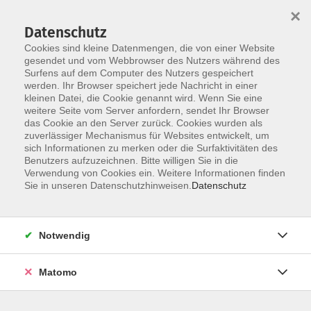
×
Datenschutz
Cookies sind kleine Datenmengen, die von einer Website
gesendet und vom Webbrowser des Nutzers während des
Surfens auf dem Computer des Nutzers gespeichert
Skip to main content
You are here:
werden. Ihr Browser speichert jede Nachricht in einer
Unsere vhs
Unsere Dozenten
kleinen Datei, die Cookie genannt wird. Wenn Sie eine
weitere Seite vom Server anfordern, sendet Ihr Browser
das Cookie an den Server zurück. Cookies wurden als
Unsere Dozenten
zuverlässiger Mechanismus für Websites entwickelt, um
sich Informationen zu merken oder die Surfaktivitäten des
Benutzers aufzuzeichnen. Bitte willigen Sie in die
Verwendung von Cookies ein. Weitere Informationen finden
Müller, Alexander
Sie in unseren Datenschutzhinweisen.
Datenschutz
BB: Die Lebensgeschichte von Alexander Müller
Notwendig
mit Liedern
Fr. 23.10.2026 18:00
Matomo
Hofheim