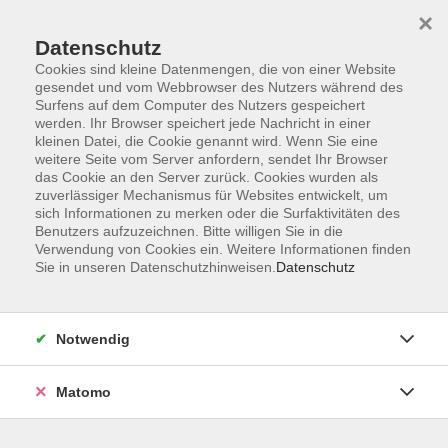
×
Datenschutz
Cookies sind kleine Datenmengen, die von einer Website
gesendet und vom Webbrowser des Nutzers während des
Surfens auf dem Computer des Nutzers gespeichert
Skip to main content
You are here:
werden. Ihr Browser speichert jede Nachricht in einer
Unsere vhs
Unsere Dozenten
kleinen Datei, die Cookie genannt wird. Wenn Sie eine
weitere Seite vom Server anfordern, sendet Ihr Browser
das Cookie an den Server zurück. Cookies wurden als
zuverlässiger Mechanismus für Websites entwickelt, um
Unsere Dozenten
sich Informationen zu merken oder die Surfaktivitäten des
Benutzers aufzuzeichnen. Bitte willigen Sie in die
Verwendung von Cookies ein. Weitere Informationen finden
Beck, Anja
Sie in unseren Datenschutzhinweisen.
Datenschutz
Fit mit Kind & Kinderwagen
Notwendig
Do. 17.09.2026 09:00
Hofheim
Matomo