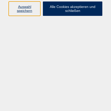
Auswahl
Alle Cookies akzeptieren und
speichern
schließen
Fit mit Kind & Kinderwagen
Do. 19.11.2026 09:00
Hofheim
zurück zur Übersicht
AGB
Impressum
Datenschutzerklärung
Barrierefreiheit
Widerruf